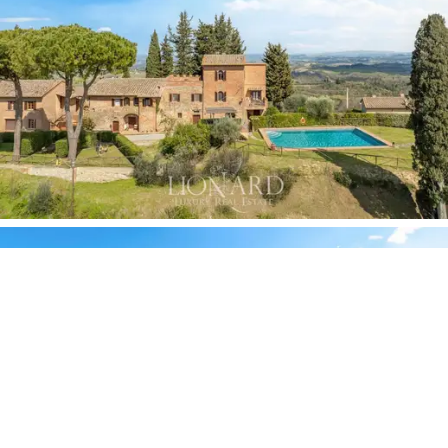
naujomis talpyklomis ir vyno gamybos įranga. Ši
infrastruktūra leidžia visiškai valdyti gamybos grandinę –
nuo derliaus nuėmimo iki fermentacijos, nuo brandinimo
iki išpilstymo į butelius, nesiremiant išoriniais įrenginiais.
Šiuo metu dvaras yra visiškai veikiantis ir valdomas
nepriklausomai, turėdamas transporto priemonių, mašinų
ir specializuotos įrangos, skirtos žemės ūkio ir vyno
gamybos operacijoms, parką, o vandeniui tiekti naudoja
tris privačius dvaro ežerus
– tai strateginis turtas,
labai svarbus užtikrinant gamybos tęstinumą ištisus
metus.
Medžioklės rezervato
buvimas suteikia svečiams dar
daugiau išskirtinumo ir patirties, o tai atitinka
prabangaus kaimo turizmo tendencijas.
Lauke įrengtas
maždaug 6 x 12 metrų dydžio