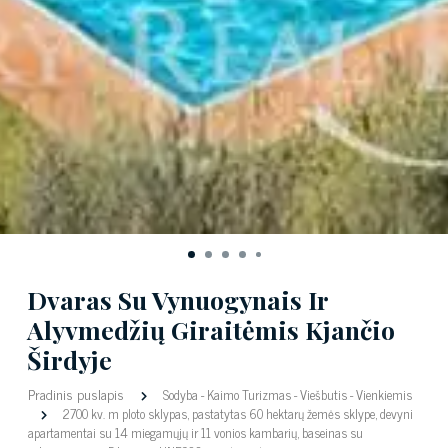
Dvaras Su Vynuogynais Ir
Alyvmedžių Giraitėmis Kjančio
Širdyje
Pradinis puslapis
Sodyba
-
Kaimo Turizmas
-
Viešbutis
-
Vienkiemis
2700 kv. m ploto sklypas, pastatytas 60 hektarų žemės sklype, devyni
apartamentai su 14 miegamųjų ir 11 vonios kambarių, baseinas su