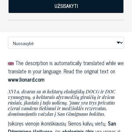
UŽSISAKYTI
The description is automatically translated while we
translate in your language. Read the original text on
www.lionard.com
XVI a. dvaras su 16 hektarų ekologiškų DOCG ir DOC
vynuogynų, 9 hektarais alyvmedžių giraičių ir dviem
rūsiais, įkastais į tufo uolieną. Jame yra trys privatūs
ežerai vandens tiekimui ir medžioklės rezervatas,
dominuojantis vaizdas į San Gimignano bokštus.
Įsikūręs vienoje ikoniškiausių Sienos kalvų vietų,
San
Džiminjano šlaituose,
šis
ekologinis ūkis
yra vienas iš