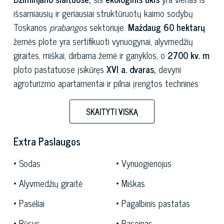
išsamiausių ir geriausiai struktūruotų kaimo sodybų
Toskanos
prabangos
sektoriuje.
Maždaug 60 hektarų
žemės plote yra sertifikuoti vynuogynai, alyvmedžių
giraitės, miškai, dirbama žemė ir ganyklos, o
2700 kv. m
ploto pastatuose įsikūręs
XVI a. dvaras,
devyni
agroturizmo apartamentai ir pilnai įrengtos techninės
bei gamybos patalpos. 350 metrų aukštis virš jūros
lygio, netrukdomas
viduramžių bokštų
vaizdas ir vieta
SKAITYTI VISKĄ
tiesiai prie
Via Francigena
kelio suteikia dvarui
pastebimumo ir simbolinės vertės, kurią sunku atkartoti.
Extra Paslaugos
Istorinė dvaro širdis –
XVI a. dvaras,
visiškai
Sodas
Vynuogienojus
restauruotas, išlaikant originalų charakterį. Jame yra
Alyvmedžių giraitė
Miškas
terakotos grindys, medinės lubų sijos ir židiniai,
primenantys autentišką geriausių Toskanos kaimo namų
Pasėliai
Pagalbinis pastatas
atmosferą. Aplink jį yra devyni apartamentai, sudarantys
Rūsys
Baseinas