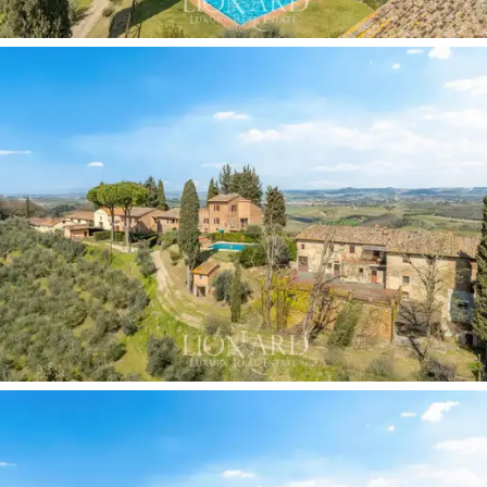
hektarų),
Vernaccia di San Gimignano DOC
(apie 5
hektarus) ir dalį tarptautinių veislių, tokių kaip Cabernet,
Syrah ir Chardonnay, skirtų „
Super Tuscan“ ir IGT
vynams gaminti.
Smėlio ir molio dirvožemis, kuriame
gausu Plioceno periodo jūrinių fosilijų, suteikia
vynuogėms, o ypač Vernaccia, minerališkumo ir
ilgaamžiškumo, dėl kurių jos yra labai vertinamos
pagrindinėse tarptautinėse vyno rinkose.
Alyvmedžių
giraitė, užimanti maždaug 9 hektarus
ir kurioje auga
apie
2000 medžių
, papildo pasiūlymą aukštos kokybės
ypač tyru alyvuogių aliejumi, idealiai tinkančiu
aukščiausios klasės kanalams ir prabangiems
restoranams.
Rūsiai yra nepaprastos vertės turtas:
dvi kameros,
iškaltos tiesiai į tufą,
natūraliai reguliuojamos
temperatūros, kurios papildo rūsius, aprūpintus