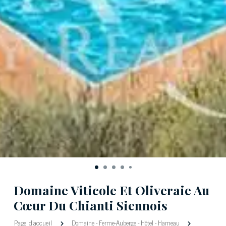
Domaine Viticole Et Oliveraie Au
Cœur Du Chianti Siennois
Page d'accueil
Domaine
-
Ferme-Auberge
-
Hôtel
-
Hameau