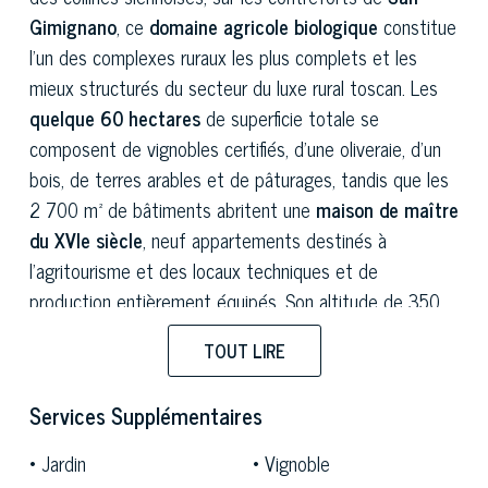
Gimignano
, ce
domaine agricole biologique
constitue
l'un des complexes ruraux les plus complets et les
mieux structurés du secteur du luxe rural toscan. Les
quelque 60 hectares
de superficie totale se
composent de vignobles certifiés, d'une oliveraie, d'un
bois, de terres arables et de pâturages, tandis que les
2 700 m² de bâtiments abritent une
maison de maître
du XVIe siècle
, neuf appartements destinés à
l'agritourisme et des locaux techniques et de
production entièrement équipés. Son altitude de 350
mètres au-dessus du niveau de la mer, la vue dégagée
TOUT LIRE
sur les
tours médiévales
et son emplacement en ligne
directe avec le tracé de la
Via Francigena
confèrent
Services Supplémentaires
au domaine une visibilité et une valeur symbolique
difficilement égalables.
Jardin
Vignoble