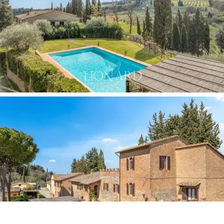
actuellement en pleine activité et gérée de manière
autonome ; elle dispose d'un parc de véhicules, de
machines et d'équipements spécifiques pour les
travaux agricoles et viticoles, et utilise
trois lacs
privés
situés au sein du domaine pour son
approvisionnement en eau, un atout stratégique d'une
grande importance pour la continuité de la production
en toute saison.
La présence d'un
domaine de chasse
ajoute un
élément supplémentaire d'exclusivité et de potentiel
expérientiel pour les hôtes, en phase avec les
tendances du tourisme rural haut de gamme.
À l'extérieur, la
piscine d'environ 6 x 12 mètres
, dotée
d'une grande terrasse solarium, est positionnée de
manière à profiter d'une vue panoramique sur les tours