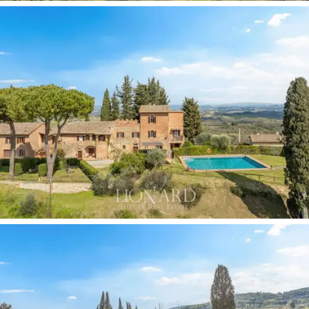
– et en particulier à la Vernaccia – une minéralité et une
longévité qui en font une production appréciée sur les
principaux marchés œnologiques internationaux.
L'oliveraie d'environ 9 hectares
, comptant quelque
2
000 arbres
, complète l'offre avec une huile d'olive
extra vierge de grande qualité, destinée aux circuits
haut de gamme et à la restauration de luxe.
Les caves constituent un atout d'une valeur
extraordinaire :
deux espaces creusés directement
dans le tuf
, naturellement thermorégulés, qui côtoient
les caves équipées de nouvelles cuves et de machines
de vinification. Cette infrastructure permet la gestion
complète de la chaîne de production, de la récolte à la
fermentation, de l'élevage à la mise en bouteille, sans
dépendre de structures externes. L'exploitation est