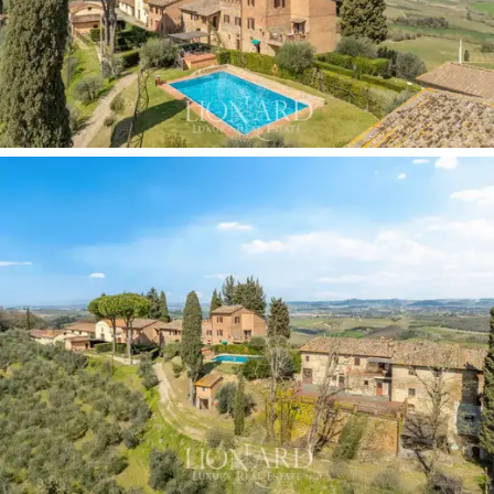
permettent d'accueillir jusqu'à
28 personnes
en toute
intimité. Les autres bâtiments, classés à usage
agricole, abritent des bureaux, des caves, des
entrepôts, des débarras et des espaces de stockage,
formant ainsi une exploitation autosuffisante et
opérationnelle à tous les niveaux.
La composante productive est au cœur de l'activité et
constitue le principal vecteur de valorisation du
domaine. Les
16 hectares de vignoble biologique
se
répartissent en trois appellations :
Chianti DOCG
(environ 10 hectares),
Vernaccia di San Gimignano
DOC
(environ 5 hectares) et une partie consacrée à
des cépages internationaux tels que le Cabernet, la
Syrah et le Chardonnay pour la production de
«
Supertuscan » et de vins IGT
. Le sol argilo-sableux,
riche en fossiles marins du Pliocène, confère aux raisins