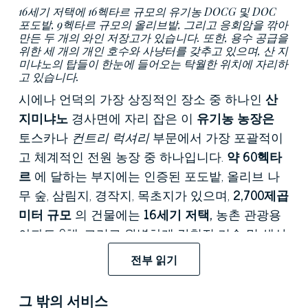
16세기 저택에 16헥타르 규모의 유기농 DOCG 및 DOC
포도밭, 9헥타르 규모의 올리브밭, 그리고 응회암을 깎아
만든 두 개의 와인 저장고가 있습니다. 또한, 용수 공급을
위한 세 개의 개인 호수와 사냥터를 갖추고 있으며, 산 지
미냐노의 탑들이 한눈에 들어오는 탁월한 위치에 자리하
고 있습니다.
시에나 언덕의 가장 상징적인 장소 중 하나인
산
지미냐노
경사면에 자리 잡은 이
유기농 농장은
토스카나
컨트리 럭셔리
부문에서 가장 포괄적이
고 체계적인 전원 농장 중 하나입니다.
약 60헥타
르
에 달하는 부지에는 인증된 포도밭, 올리브 나
무 숲, 삼림지, 경작지, 목초지가 있으며,
2,700제곱
미터 규모
의 건물에는
16세기 저택,
농촌 관광용
아파트 9채, 그리고 완벽하게 갖춰진 기술 및 생산
시설이 있습니다. 해발 350미터의 고지대에 위치
전부 읽기
하여
중세 탑들이
한눈에 들어오는 탁 트인 전망
과 비아
프란치제나 순례
길에 바로 인접해 있다
그 밖의 서비스