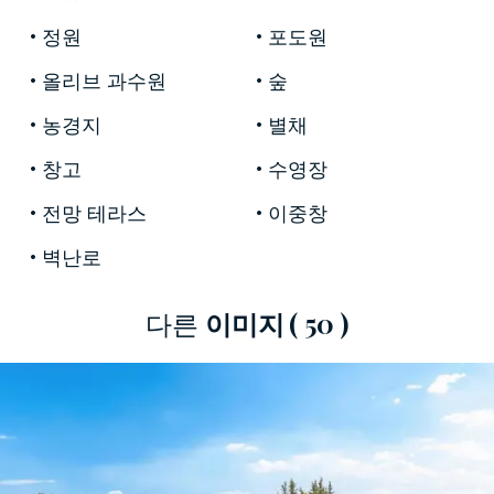
는 점은 이 농장에 다른 곳에서는 찾아보기 힘든
특별한 가시성과 상징적 가치를 부여합니다.
정원
포도원
올리브 과수원
숲
이 숙소의 역사적인 중심은
16세기 저택으로,
본
래의 모습을 그대로 보존하기 위해 완벽하게 복원
농경지
별채
되었습니다. 테라코타 바닥, 나무 들보 천장, 벽난
창고
수영장
로는 최고급 토스카나 시골 저택의 정취를 고스란
히 간직하고 있습니다. 저택 주변에는 총 약
850㎡
전망 테라스
이중창
규모의 9개 아파트로 구성된 농촌 관광 단지가 자
벽난로
리하고 있습니다. 보존 작업을 통해 조성된 이 아
파트들은 시에나 시골 건축 양식의 전형적인 특징
다른
이미지
( 50 )
을 그대로 간직하고 있으며, 각 아파트에는 주방
겸 식당, 침실 1개 이상, 샤워 또는 욕조가 있는 욕
실, 개별 난방 및 냉방 시설이 갖춰져 있습니다. 총
14개의 침실과 11개의 욕실을
통해 최대
28명
까
지 완벽한 프라이버시를 보장하며 숙박할 수 있습
니다. 농업용으로 등록된 나머지 건물에는 사무실,