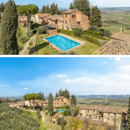
지하실, 창고, 저장실 등이 마련되어 있어 자급자
족이 가능한 완벽한 농장을 이루고 있습니다.
생산 부문은 사업의 핵심이며 와이너리 가치를 좌
우하는 주요 동력입니다.
16헥타르 규모의 유기농
포도밭
은 키안티 DOCG
(약 10헥타르),
베르나치아
디 산 지미냐노 DOC
(약 5헥타르)를 비롯하여 카베
르네 소비뇽, 시라, 샤르도네와 같은 국제 품종을
재배하여 '
슈퍼 토스카나' 및 IGT 와인을 생산합니
다.
플라이오세 해양 화석이 풍부한 사질 점토 토
양은 포도, 특히 베르나치아에 미네랄리티와 숙성
잠재력을 부여하여 주요 국제 와인 시장에서 높은
평가를 받고 있습니다.
약 9헥타르
에
2,000그루
가
넘는 올리브 나무가 심어진 올리브밭은 고급
유통 채널과 고급 레스토랑에 적합한 고품질 엑스
트라 버진 올리브 오일을 생산하여 와이너리의 완