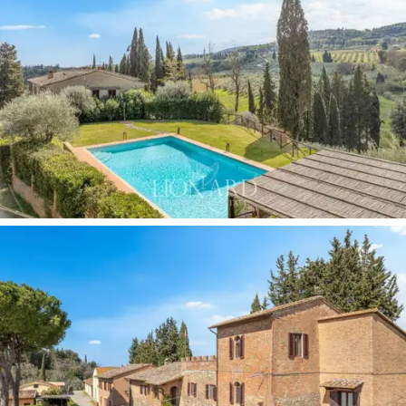
치는 경험을 선사합니다.
외부에는
약 6x12미터 크기의 수영장
과 넓은 일
광욕 테라스가 있으며, 중세 탑들의 탁 트인 전망
을 감상할 수 있도록 배치되어 있습니다.
약 1헥타
르 규모의 개인 정원은
본관 건물들을 둘러싸고
있어, 주변 농경지와 저택을 분리하는 잘 가꿔진
아늑한 공간을 만들어냅니다.