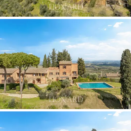
성도를 높여줍니다.
지하 저장고는 매우 귀중한 자산입니다.
응회암을
직접 깎아 만든 두 개의 저장실은
자연적으로 온
도가 조절되며, 새로운 발효조와 양조 설비를 갖춘
저장고와 조화를 이룹니다. 이러한 인프라를 통해
수확부터 발효, 숙성, 병입에 이르기까지 생산 과
정 전체를 외부 시설에 의존하지 않고 관리할 수
있습니다. 현재 이 포도원은 자체적으로 운영되고
있으며, 농업 및 양조 작업에 필요한 차량, 기계, 전
문 장비를 보유하고 있습니다. 또한, 포도원 내에
있는
세 개의 개인 호수를
용수로 활용하여 연중
생산의 연속성을 보장하는 데 매우 중요한 전략적
자산으로 활용하고 있습니다.
사냥 보호 구역
이 있다는 점은 고급 전원 관광 트
렌드에 맞춰 투숙객에게 더욱 특별하고 몰입감 넘