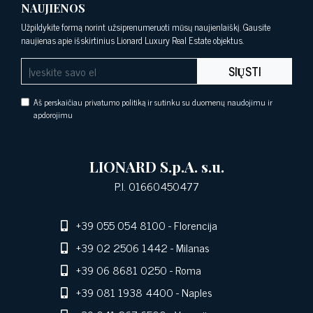
NAUJIENOS
Užpildykite formą norint užsiprenumeruoti mūsų naujienlaiškį. Gausite
naujienas apie išskirtinius Lionard Luxury Real Estate objektus.
SIŲSTI
Aš perskaičiau privatumo politiką ir sutinku su duomenų naudojimu ir
apdorojimu
LIONARD S.p.A. s.u.
P.I. 01660450477
+39 055 054 8100
- Florencija
+39 02 2506 1442
- Milanas
+39 06 8681 0250
- Roma
+39 081 1938 4400
- Naples