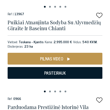
Ref |
13967
Puikiai Atnaujinta Sodyba Su Alyvmedžių
Giraite Ir Baseinu Chianti
Vietovė:
Toskana - Kjantis
Kaina:
2.995.000 €
Vidus:
540 KV.M.
Eksterjeras:
23 ha
PILNAS VIDEO
PASITEIRAUK
Ref:
0966
Parduodama Prestižinė Istorinė Vila