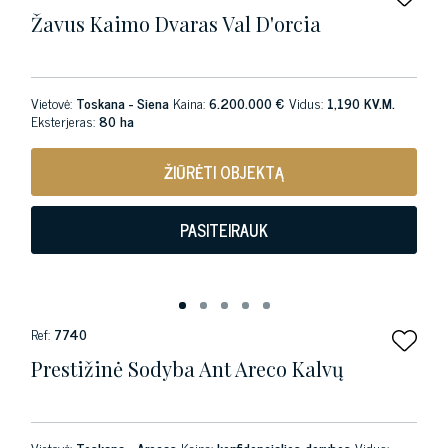
Žavus Kaimo Dvaras Val D'orcia
Vietovė:
Toskana - Siena
Kaina:
6.200.000 €
Vidus:
1,190 KV.M.
Eksterjeras:
80 ha
ŽIŪRĖTI OBJEKTĄ
PASITEIRAUK
Ref:
7740
Prestižinė Sodyba Ant Areco Kalvų
Vietovė:
Toskana - Arecas
Kaina:
konfidencialios derybos
Vidus: