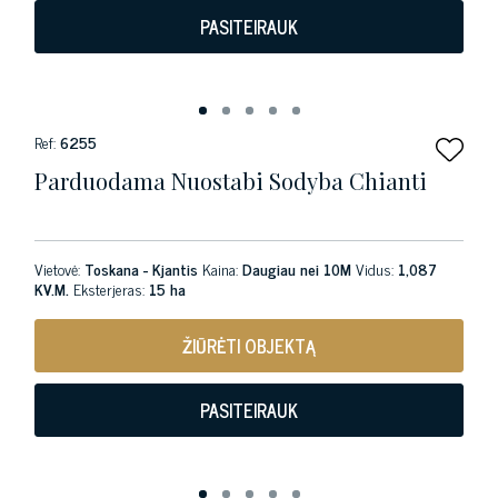
PASITEIRAUK
Ref:
6255
Parduodama Nuostabi Sodyba Chianti
Vietovė:
Toskana - Kjantis
Kaina:
Daugiau nei 10M
Vidus:
1,087
KV.M.
Eksterjeras:
15 ha
ŽIŪRĖTI OBJEKTĄ
PASITEIRAUK