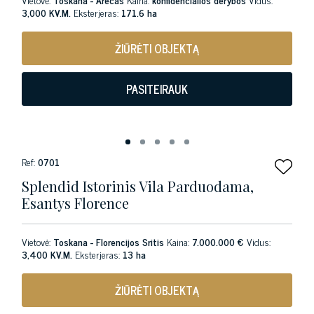
3,000 KV.M.
Eksterjeras:
171.6 ha
ŽIŪRĖTI OBJEKTĄ
PASITEIRAUK
Ref:
0701
Splendid Istorinis Vila Parduodama,
Esantys Florence
Vietovė:
Toskana - Florencijos Sritis
Kaina:
7.000.000 €
Vidus:
3,400 KV.M.
Eksterjeras:
13 ha
ŽIŪRĖTI OBJEKTĄ