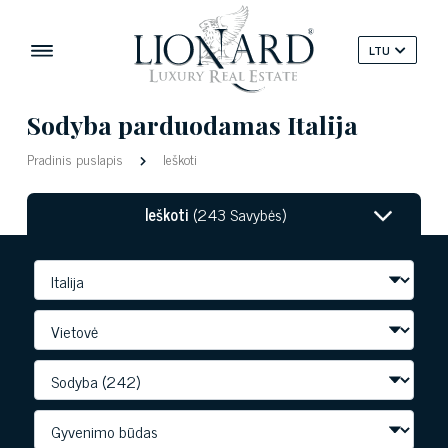
LTU
Sodyba parduodamas Italija
Pradinis puslapis
Ieškoti
Ieškoti
(243 Savybės)