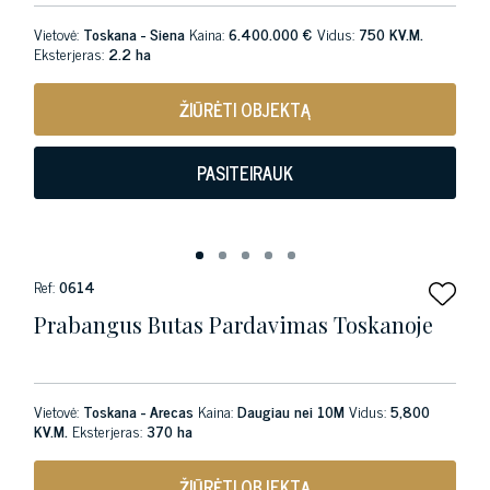
Vietovė:
Toskana - Siena
Kaina:
6.400.000 €
Vidus:
750 KV.M.
Eksterjeras:
2.2 ha
ŽIŪRĖTI OBJEKTĄ
PASITEIRAUK
Ref:
0614
Prabangus Butas Pardavimas Toskanoje
Vietovė:
Toskana - Arecas
Kaina:
Daugiau nei 10M
Vidus:
5,800
KV.M.
Eksterjeras:
370 ha
ŽIŪRĖTI OBJEKTĄ