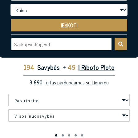
IEŠKOTI
194
Savybės
+
49
Į Riboto Ploto
3,690
Turtas parduodamas su Lionardu