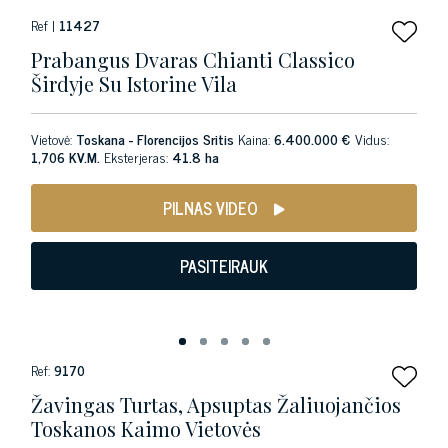
Ref |
11427
Prabangus Dvaras Chianti Classico
Širdyje Su Istorine Vila
Vietovė:
Toskana - Florencijos Sritis
Kaina:
6.400.000 €
Vidus:
1,706 KV.M.
Eksterjeras:
41.8 ha
PILNAS VIDEO
PASITEIRAUK
Ref:
9170
Žavingas Turtas, Apsuptas Žaliuojančios
Toskanos Kaimo Vietovės