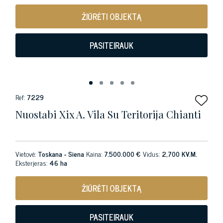
ŽIŪRĖTI OBJEKTĄ
PASITEIRAUK
Ref:
7229
Nuostabi Xix A. Vila Su Teritorija Chianti
Vietovė:
Toskana - Siena
Kaina:
7.500.000 €
Vidus:
2,700 KV.M.
Eksterjeras:
46 ha
ŽIŪRĖTI OBJEKTĄ
PASITEIRAUK