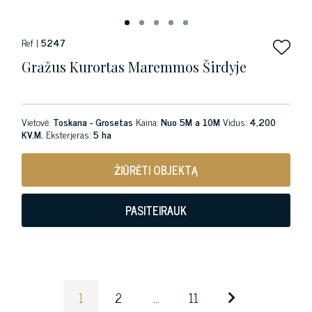
Ref |
5247
Gražus Kurortas Maremmos Širdyje
Vietovė:
Toskana - Grosetas
Kaina:
Nuo 5M a 10M
Vidus:
4,200
KV.M.
Eksterjeras:
5 ha
ŽIŪRĖTI OBJEKTĄ
PASITEIRAUK
1
2
...
11