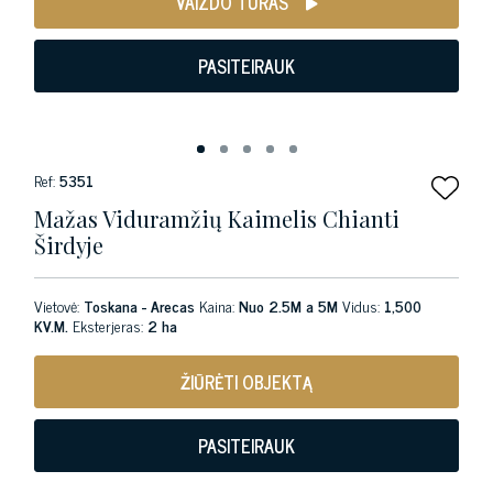
VAIZDO TURAS
PASITEIRAUK
Ref:
5351
Mažas Viduramžių Kaimelis Chianti
Širdyje
Vietovė:
Toskana - Arecas
Kaina:
Nuo 2.5M a 5M
Vidus:
1,500
KV.M.
Eksterjeras:
2 ha
ŽIŪRĖTI OBJEKTĄ
PASITEIRAUK