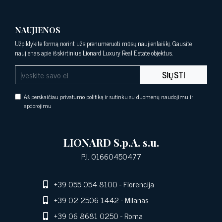
NAUJIENOS
Užpildykite formą norint užsiprenumeruoti mūsų naujienlaiškį. Gausite
naujienas apie išskirtinius Lionard Luxury Real Estate objektus.
SIŲSTI
Aš perskaičiau privatumo politiką ir sutinku su duomenų naudojimu ir
apdorojimu
LIONARD S.p.A. s.u.
P.I. 01660450477
+39 055 054 8100
- Florencija
+39 02 2506 1442
- Milanas
+39 06 8681 0250
- Roma