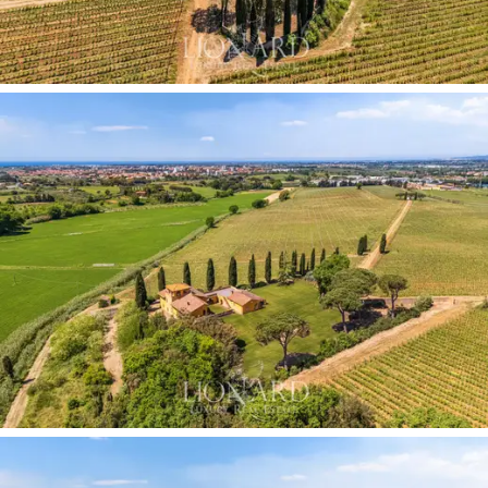
apartamentów
zamiast obecnego układu
jednorodzinnego. Willę uzupełniają
dwa aneksy:
pierwszy z dwiema sypialniami, kuchnią, salonem,
łazienką i tarasem; drugi z dwiema sypialniami, kuchnią i
tarasem.
Zabytkowa wioska
stanowi serce potencjału
rozwojowego posiadłości:
piwnice z zabytkowymi
sklepieniami,
restauracja, sklep, muzeum wiejskie i trzy
szopy rolnicze tworzą system już ukształtowany pod
kątem
wysokiej klasy gościnności
i
turystyki
winiarskiej.
Sklepione piwnice stanowią jeden z
najcenniejszych historycznie i krajobrazowo elementów
kompleksu, idealny na prywatne degustacje i
ekskluzywne imprezy. Budynek z
siedmioma
apartamentami,
każdy z dwiema lub trzema