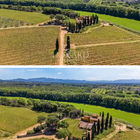
Cabernet Sauvignon, Petit Verdot i Roussanne.
Główna willa z wieżą
stanowi element
architektoniczny, który najlepiej definiuje i reprezentuje
cały kompleks. Na parterze znajduje się salon,
przedsionek, kuchnia, sypialnia oraz łazienka z
prysznicem. Na pierwszym piętrze, w prawym skrzydle,
znajdują się dwie sypialnie z łazienkami i prywatnym
tarasem; w lewym skrzydle znajduje się
apartament
składający się z sypialni, salonu i łazienki z
dostępem do tarasu na wieży
– jednego z
najpiękniejszych widoków na terenie posiadłości. Duplex
w tylnym skrzydle oferuje dwie sypialnie z łazienkami i
prywatny taras, stanowiąc w pełni autonomiczną
jednostkę. Układ na pierwszym piętrze pozwala, w razie
potrzeby, na stworzenie
dwóch niezależnych