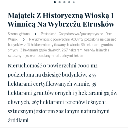
Majątek Z Historyczną Wioską I
Winnicą Na Wybrzeżu Etrusków
Strona główna
Posiadłość
-
Gospodarstwo Agroturystyczne
-
Dom
Wiejski
Nieruchomość o powierzchni 7000 m2 podzielona na dziesięć
budynków, z 55 hektarami certyfikowanych winnic, 35 hektarami gruntów
ornych i 3 hektarami gajów oliwnych, 267 hektarami terenów leśnych i
sztucznym jeziorem zasilanym naturalnymi źródłami
Nieruchomość o powierzchni 7000 m2
podzielona na dziesięć budynków, z 55
hektarami certyfikowanych winnic, 35
hektarami gruntów ornych i 3 hektarami gajów
oliwnych, 267 hektarami terenów leśnych i
sztucznym jeziorem zasilanym naturalnymi
źródłami