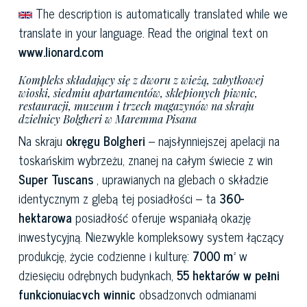
The description is automatically translated while we
translate in your language. Read the original text on
www.lionard.com
Kompleks składający się z dworu z wieżą, zabytkowej
wioski, siedmiu apartamentów, sklepionych piwnic,
restauracji, muzeum i trzech magazynów na skraju
dzielnicy Bolgheri w Maremma Pisana
Na skraju
okręgu Bolgheri
– najsłynniejszej apelacji na
toskańskim wybrzeżu, znanej na całym świecie z win
Super Tuscans
, uprawianych na glebach o składzie
identycznym z glebą tej posiadłości – ta
360-
hektarowa
posiadłość oferuje wspaniałą okazję
inwestycyjną. Niezwykle kompleksowy system łączący
produkcję, życie codzienne i kulturę:
7000 m²
w
dziesięciu odrębnych budynkach,
55 hektarów w pełni
funkcjonujących winnic
obsadzonych odmianami