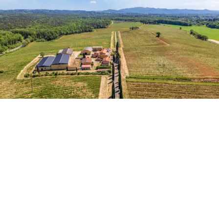
sypialniami, uzupełnia ofertę noclegową o przestronne,
niezależne jednostki. Willa dozorcy zapewnia pełną
autonomię w zarządzaniu operacyjnym posiadłością.
270 hektarów terenów leśnych
, które całkowicie
Otaczające posiadłość tereny gwarantują całkowitą
prywatność i wizualne odosobnienie, rzadko spotykane
w obiektach o tak dogodnej lokalizacji logistycznej.
Sztuczne jezioro,
zasilane naturalnymi źródłami, jest
cennym źródłem wody i krajobrazu – zarówno do
nawadniania winnic, jak i jako malowniczy element
przyszłych inwestycji mieszkaniowych.
35 hektarów
gruntów ornych
i trzy hektary gajów oliwnych
dopełniają zintegrowane, rolnicze przeznaczenie
posiadłości. Własny
system fotowoltaiczny