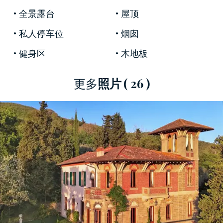
益彰，最終匯聚於
裝飾藝術風格的影音室，
是私
全景露台
屋顶
人放映和歡聚之夜的完美之選。
私人停车位
烟囱
樓上全部為睡眠區，設有
兩間寬敞的主臥套房，
每間都配備雙人臥室、私人起居室、衣帽間和獨
健身区
木地板
立衛浴；主臥套房還可通往陽台、日落露台，並
通過塔樓到達
壯觀的露天全景泳池，
這是別墅真
更多
照片
( 26 )
正的標誌性特色。同一層還設有三間客房，共用
一間寬敞的浴室和一間獨立的衛生間，以及一間
獨立的洗衣房，即使在接待客人時，內部佈局也
十分實用。
下層是莊園更具休閒和服務性的區域：一個
由鑿
入岩石的舊酒窖改造而成的大型品酒室，
是舉辦
私人活動和美食美酒之旅的理想場所；一間俯瞰
門廊的服務公寓，內設臥室、帶小廚房的起居室
以及可作為雜物間或員工宿舍的額外房間。此