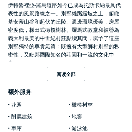
伊特魯裡亞-羅馬道路如今已成為托斯卡納最具代
表性的風景路線之一。別墅雄踞緩坡之上，俯瞰
基安蒂山谷和起伏的丘陵。週邊環境優美，房屋
密度低，梯田式橄欖樹林、羅馬式教堂和被譽為
義大利最美的中世紀村莊點綴其間，賦予了這座
別墅獨特的尊貴氣質：既擁有大型鄉村別墅的私
密性，又毗鄰國際知名的莊園和一流的文化中
心。
阅读全部
這棟別墅採用
新藝術風格城堡式
建築，
近期已全
面翻新
，其最引人注目的是氣勢恢宏的主層。一
额外服务
條雄偉的外部樓梯通往寬敞的接待區，這是一個
流暢通透的開放式空間，囊括了起居室、餐廳、
花园
橄榄树林
玻璃陽台和閱讀區。寬敞的廚房設有吧台區，與
附属建筑
地窖
露臺直接相連，是戶外用餐的理想場所。廚房與
休閒空間——遊戲室、健身區和圖書館——相得
車庫
游泳池