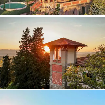
外，還有技術用房和輔助用房，以及一間
明亮的
檸檬溫室
，溫室擁有三個大型玻璃拱門，可輕鬆
改造成可停放約三輛車的車庫，或額外的休閒或
興趣空間。
別墅外部總面積
約8000平方米
：其中約3750平方
米為環繞別墅的私人花園，花園內設有草坪、休
閒區、約100平方米的露台以及一個
朝西南的全景
泳池，
可欣賞托斯卡納著名的日落美景；另有約
4000平方米的梯田式橄欖樹林，共同構成了一座
典型的高端鄉村鄉村。別墅配備完善的管理設
施，包括可停放三輛車的室內車庫、寬敞的庭院
以及先進的科技系統：
整合式空調、遠端控制的
智慧家庭系統
以及可與太陽能電池板無縫連接的
全套電力系統。