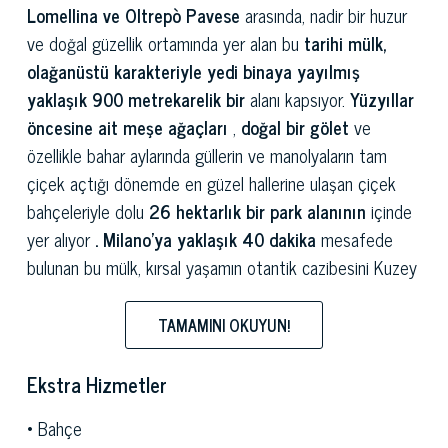
Lomellina ve Oltrepò Pavese
arasında, nadir bir huzur
ve doğal güzellik ortamında yer alan bu
tarihi mülk,
olağanüstü karakteriyle
yedi binaya yayılmış
yaklaşık 900 metrekarelik bir
alanı kapsıyor.
Yüzyıllar
öncesine ait meşe ağaçları
,
doğal bir gölet
ve
özellikle bahar aylarında güllerin ve manolyaların tam
çiçek açtığı dönemde en güzel hallerine ulaşan çiçek
bahçeleriyle dolu
26 hektarlık bir park alanının
içinde
yer alıyor
. Milano'ya yaklaşık 40 dakika
mesafede
bulunan bu mülk, kırsal yaşamın otantik cazibesini Kuzey
İtalya'nın ana kentsel ve kültürel merkezlerine yakınlıkla
birleştiren nadir bir konut deneyimi sunuyor.
TAMAMINI OKUYUN!
Malikanenin
ana binası, zemin katında görkemli bir giriş
Ekstra Hizmetler
holü, oturma odası,
bahçeye bakan cumbalı pencereli
bir çalışma odası,
eyer odası ve şarap mahzeni olarak
Bahçe