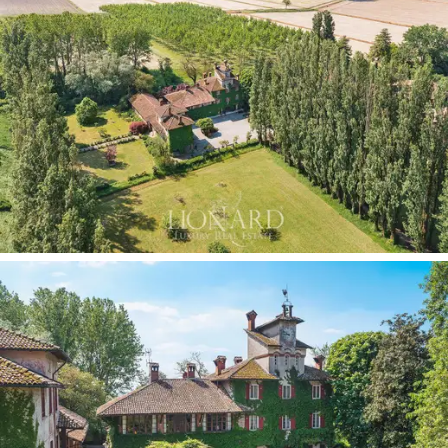
cephesinde saat bulunan kuleye açılan bir giyinme
odası bulunmaktadır; bu nadir ve tamamen işlevsel
özellik,
tüm mülkün ayırt edici bir unsuru olup, mülkün
tasarlanma ve bakımında gösterilen özenin bir kanıtıdır.
Villanın bitişiğinde, altı oda, iki banyo ve bir çatı katından
oluşan
üç katlı ikinci bir bina
bulunmaktadır; bu
nedenle tadilat ve kişiselleştirme projeleri için idealdir.
Bitişik sundurma
, ek bina, misafir evi veya bağımsız
bir resepsiyon alanına dönüştürülme imkanı
sunmaktadır.
Kompleksin gayrimenkul portföyünü tamamlayan
diğer
unsurlar arasında, 1.590 metrekarelik tarihi kırsal
binalar yer alıyor:
sundurma bulunan rustik bir kır evi,
bir ahır ve
bekçi evi,
bir tarım deposu, sundurma bulunan
bir bina ve iki diğer kırsal yapı. Büyük potansiyele sahip