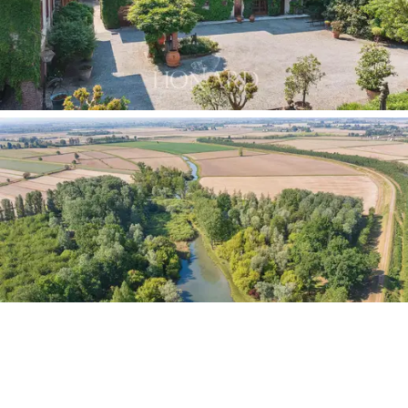
bu mimari miras, arazinin peyzajına mükemmel bir şekilde
entegre edilmiş durumda.
Villayı çevreleyen park, mülkün en etkileyici
özelliklerinden biridir: Yüzyıllar öncesinden kalma ağaçlar,
geniş gül bahçeleri, manolyalar ve meşeler, arazinin en
alçak noktasındaki
doğal gölette
son bulan bir yolu
işaret eder; burası balıkçıllar, ak balıkçıllar ve yabani
ördekler için sessiz bir sığınaktır.
Eskiden av rezervi
olan özel ormanlık alan,
mülke olağanüstü değerde
doğal bir boyut kazandırır. Su temini, biri sulama diğeri
evsel kullanım için olmak üzere
iki bağımsız kuyu ile
sağlanır.