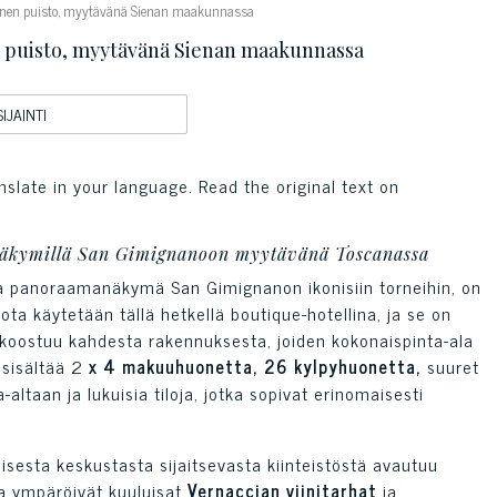
ityinen puisto, myytävänä Sienan maakunnassa
nen puisto, myytävänä Sienan maakunnassa
SIJAINTI
nslate in your language. Read the original text on
anäkymillä San Gimignanoon myytävänä Toscanassa
leva panoraamanäkymä San Gimignanon ikonisiin torneihin, on
ota käytetään tällä hetkellä boutique-hotellina, ja se on
 koostuu kahdesta rakennuksesta, joiden kokonaispinta-ala
 sisältää 2
x 4 makuuhuonetta, 26 kylpyhuonetta,
suuret
ltaan ja lukuisia tiloja, jotka sopivat erinomaisesti
isesta keskustasta sijaitsevasta kiinteistöstä avautuu
ta ympäröivät kuuluisat
Vernaccian viinitarhat
ja