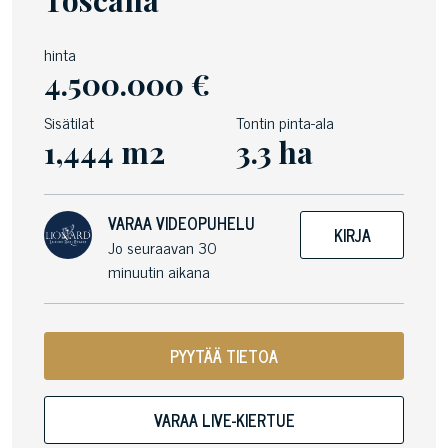
Toscana
hinta
4.500.000 €
Sisätilat
Tontin pinta-ala
1,444 m2
3.3 ha
VARAA VIDEOPUHELU
KIRJA
Jo seuraavan 30
minuutin aikana
PYYTÄÄ TIETOA
VARAA LIVE-KIERTUE