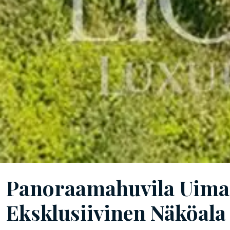
Panoraamahuvila Uima-a
Eksklusiivinen Näköal