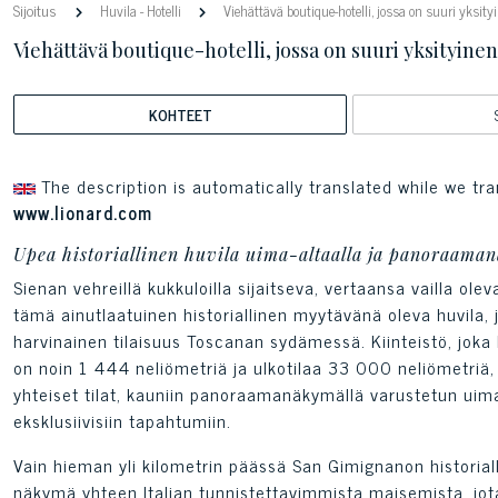
Sijoitus
Huvila
-
Hotelli
Viehättävä boutique-hotelli, jossa on suuri yks
Viehättävä boutique-hotelli, jossa on suuri yksityi
KOHTEET
The description is automatically translated while we tra
www.lionard.com
Upea historiallinen huvila uima-altaalla ja panoraam
Sienan vehreillä kukkuloilla sijaitseva, vertaansa vailla o
tämä ainutlaatuinen historiallinen myytävänä oleva huvila, j
harvinainen tilaisuus Toscanan sydämessä. Kiinteistö, joka
on noin 1 444 neliömetriä ja ulkotilaa 33 000 neliömetriä,
yhteiset tilat, kauniin panoraamanäkymällä varustetun uima-a
eksklusiivisiin tapahtumiin.
Vain hieman yli kilometrin päässä San Gimignanon historiall
näkymä yhteen Italian tunnistettavimmista maisemista, jo