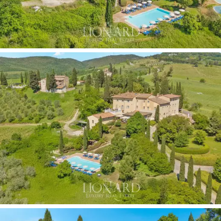
具室的專業廚房、一間酒吧、一間帶獨立入口的
辦公室，以及一個85平方米的全景陽台，
非常適
合舉辦招待會或戶外用餐。底層設有
兩間獨立衛
浴的獨立臥室。地下室設有
歷史悠久的磚砌酒
窖，
拱形天花板，喚起住宅的原始氛圍。拾級而
上，我們到達二樓，這裡設有
十三間臥室
，均配
有獨立衛浴；頂層則設有
十一間臥室
和一個
寬敞
的90平方米陽光露台。
主樓旁邊是一棟
約125平方公尺的附屬建築，
原為
穀倉，現已改建為公寓，內設
三間臥室、
三間浴
室
和
一個帶廚房的中央起居區。
其中一間臥室可
從外部直接進入，從而提供更大的管理靈活性。
飯店旁邊是一座
120平方公尺的倉庫，
可改建為額
外的住宿或生活空間。
整個莊園周圍環繞著
約3公頃的綠地和花園
，點綴