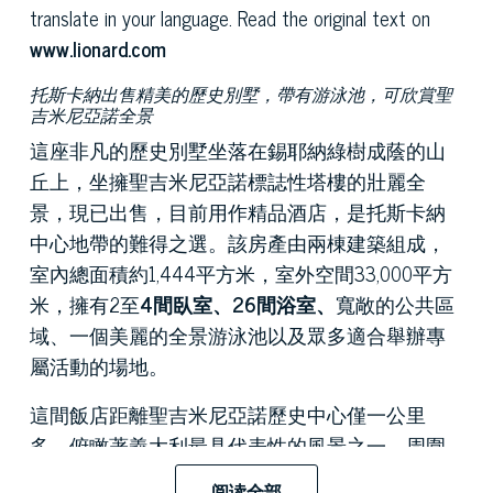
translate in your language. Read the original text on
www.lionard.com
托斯卡納出售精美的歷史別墅，帶有游泳池，可欣賞聖
吉米尼亞諾全景
這座非凡的歷史別墅坐落在錫耶納綠樹成蔭的山
丘上，坐擁聖吉米尼亞諾標誌性塔樓的壯麗全
景，現已出售，目前用作精品酒店，是托斯卡納
中心地帶的難得之選。該房產由兩棟建築組成，
室內總面積約1,444平方米，室外空間33,000平方
米，擁有2至
4間臥室、26間浴室、
寬敞的公共區
域、一個美麗的全景游泳池以及眾多適合舉辦專
屬活動的場地。
這間飯店距離聖吉米尼亞諾歷史中心僅一公里
多，俯瞰著義大利最具代表性的風景之一，周圍
環繞著著名的
韋爾納恰葡萄園
和
中世紀塔樓。
其
阅读全部