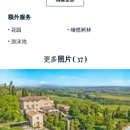
優越的地理位置讓您只需一小時多即可抵達該地
區的主要藝術城市——佛羅倫薩、錫耶納、沃爾
额外服务
泰拉、蒙特里久尼和巴貝裡諾瓦爾德爾薩，並享
受託斯卡納鄉村的寧靜，同時又不失便利設施。
花园
橄榄树林
這棟別墅的歷史始於12世紀，當時是一座守護山
游泳池
脈的瞭望塔。隨著時間的推移，它逐漸演變成一
座優雅的鄉村住宅，並於2003年進行了全面修
更多
照片
( 37 )
復，對當時的原始材料和建築細節進行了高度重
視。
裸露的橫梁、拱形磚砌地下室、赤土地板
以
及或暖或亮的色彩牆面，都體現了這片土地的本
真靈魂，如今，它們完美地融入了這座精緻的住
宿設施之中。
主樓共四層，面積約
935平方米，
設有
21間臥室，
每間臥室均配有獨立衛浴。底層設有寬敞的公共
區域，包括
兩間早餐室、幾間休息室、一間帶餐