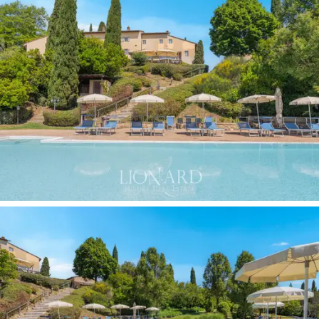
著綠樹和涼亭，沉浸在托斯卡納的鄉村風景中。
寬敞的
赤陶日光浴室
掩映在綠意之中，內設
120平
方米的泳池，
位於私密的全景位置：從這裡，視
野開闊，可以欣賞到周圍的葡萄園和地平線上
聖
吉米尼亞諾塔樓的
輪廓。附屬建築還設有
專屬的
鋪砌庭院
，非常適合戶外休閒或在星空下享用私
人晚餐。
這棟待售的中世紀別墅經過完美翻修，坐落於托
斯卡納最令人心曠神怡的環境中，對於那些希望
投資現有住宅或將其改造成
尊貴私人莊園的人來
說，這是一個絕佳的機會。
其優越的地理位置、
毗鄰歷史中心的便利性、
原汁原味的建材
以及
無
與倫比的景緻
，使其成為
聖吉米尼亞諾中心地帶
的一顆璀璨寶石。