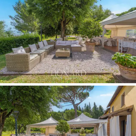
hectare de parque,
projetado para oferecer uma
experiência completa ao ar livre. A grande
piscina
é
cercada por uma
área para banhos de sol, equipada
com espreguiçadeiras e gazebos
para aproveitar ao
máximo os dias ensolarados de verão. O
gramado é
bem cuidado,
pontilhado de árvores, plantas e rosas
em flor. Oferece diversas
áreas para refeições e
relaxamento,
com áreas de estar ao ar livre e um
grande gazebo. O cenário natural é dominado por
fileiras organizadas de vinhedos
que produzem
Chianti DOCG,
complementados por 10 hectares de
olivais,
campos cultivados e bosques que se
estendem até onde a vista alcança, criando um cenário
único e evocativo em cada estação.
Esta
propriedade agrícola com um resort de
agroturismo à venda em San Miniato
é muito mais do