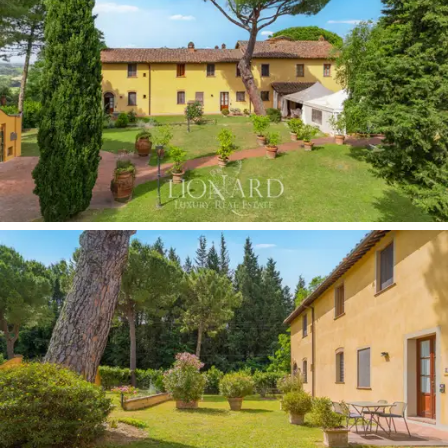
ordenados, olivais centenários e bosques
exuberantes
abraçam o olhar até o horizonte.
Este resort de agroturismo foi criado a partir de uma
antiga casa de fazenda toscana,
preservada e
reformada seguindo a tradição local:
vigas de madeira
expostas, pisos de terracota e cores quentes e
naturais
criam uma atmosfera acolhedora e familiar,
onde cada detalhe fala de cuidado meticuloso e
profundo respeito pela terra.
A
vila principal
dispõe de
11 apartamentos
de
diversos tipos:
7 apartamentos de dois quartos, 2
apartamentos de três quartos, 1 apartamento de
quatro quartos e 1 estúdio
, todos mobiliados em
estilo rústico, com vista panorâmica e conforto
moderno. Os apartamentos dispõem de cozinha, sala