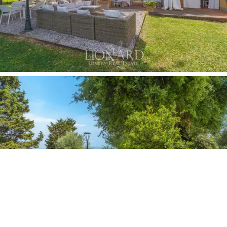
que uma oportunidade de investimento: é um lugar
onde você pode vivenciar a autêntica essência da
Toscana, cercado por
tradição, natureza e beleza.
Ideal para quem sonha em administrar um negócio de
agroturismo de sucesso, além da
produção orgânica
de vinho e azeite extravirgem,
oferece amplo espaço
para receber hóspedes e organizar
eventos exclusivos
, imerso em um cenário digno de cartão-postal.