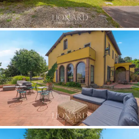
de estar e quartos aconchegantes, perfeitos para
receber hóspedes italianos e internacionais.
As áreas comuns incluem uma ampla
sala de café da
manhã,
caracterizada por tetos altos com
abóbadas
em cruzaria
e perfis de pedra Pietra Serena, iluminada
de forma a realçar o dinamismo das formas. Desta sala,
há acesso direto ao exterior e a uma
cozinha
profissional
, também ideal para a realização de
eventos e cerimônias.
A propriedade também inclui um
anexo térreo de 80
m²,
atualmente usado para armazenamento, mas com
possibilidade de expansão
ou conversão em espaço
adicional para morar.
A propriedade é cercada por
aproximadamente 1