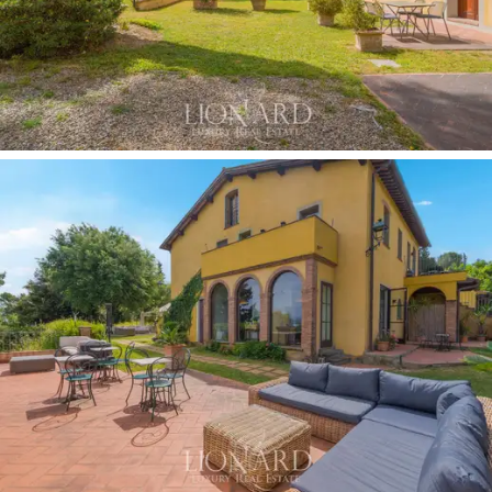
前用作倉庫，但有
可能擴建
或改建成額外的生活
空間。
飯店周圍環繞著
約1公頃的綠地，
旨在提供全方位
的戶外體驗。大型
泳池
周圍環繞著
日光浴區，配
備躺椅和涼亭，
讓您盡情享受陽光明媚的夏日時
光。
草坪維護良好，
點綴著樹木、植物和盛開的
玫瑰。飯店設有多個
用餐和休閒區，
並設有戶外
座位區和一座大型涼亭。自然環境以整齊排列的
基安蒂DOCG級
葡萄酒葡萄園
為主，此外還有10公
頃的
橄欖樹林、
耕地和一望無際的森林，在每個
季節都營造出獨特而令人回味的氛圍。
這處
位於聖米尼亞託的農業地產及其農家樂度假
村出售，
不僅僅是一個投資機會：在這裡，您可
以體驗托斯卡納的地道精髓，置身於
傳統、自然
與美景之中。
對於夢想經營成功農家樂的人來