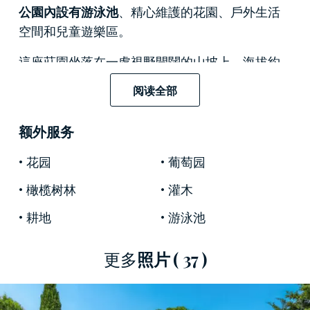
公園內設有游泳池
、精心維護的花園、戶外生活
空間和兒童遊樂區。
這座莊園坐落在一處視野開闊的山坡上，海拔約
120米，沉浸在寧靜的鄉村氛圍中，同時又擁有優
阅读全部
越的地理位置，方便前往托斯卡納的主要藝術城
市：
聖米尼亞托
僅需幾分鐘路程，天才達芬奇的
额外服务
故鄉
芬奇
就在莊園門前，而
比薩
和
佛羅倫薩
則只
需20-30分鐘即可到達。從這裡出發，還可以輕鬆
花园
葡萄园
探索基安蒂山丘和第勒尼安海岸。莊園的氛圍洋
橄榄树林
灌木
溢著純正而永恆的
托斯卡納鄉村風情，
而美麗的
風景則是其絕對的主角
：整齊的葡萄園、百年老
耕地
游泳池
橄欖樹和鬱鬱蔥蔥的森林，
令人目不暇接，直至
地平線。
更多
照片
( 37 )
這個農業旅遊度假村由一座
古老的托斯卡納農舍
改建而成，
按照當地傳統進行了保護和翻新：
裸