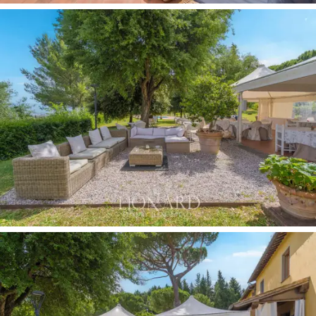
說，這裡是理想之選。除了
有機葡萄酒和特級初
榨橄欖油的生產外，
這裡還提供寬敞的空間，可
用於接待賓客和舉辦
專屬活動
，並沉浸在如畫般
的美景之中。