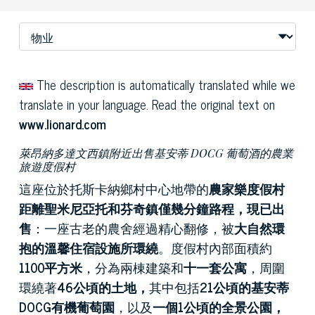
The description is automatically translated while we
translate in your language. Read the original text on
www.lionard.com
萊昂納多達文西鎮附近出售基安蒂 DOCG 葡萄酒的農業
旅遊度假村
這座位於托斯卡納鄉村中心地帶的
農家樂度假村
距離聖米尼亞托和芬奇鎮僅幾分鐘路程，現已出
售
：一座古老的農舍經過精心翻修，被
大自然環
抱的溫馨住宿設施所環繞
。度假村內部面積約
1100平方米
，分為兩棟建築和
十一套公寓
，周圍
環繞著
46公頃的土地，
其中包括
21公頃的基安蒂
DOCG有機葡萄園
，以及
一個1公頃的全景公園，