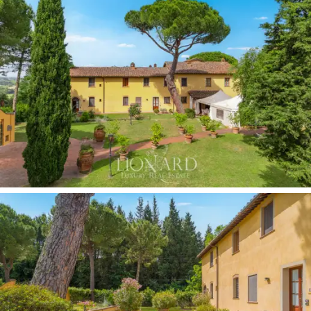
露的木樑、赤土地板和溫暖自然的色彩
營造出溫
馨而熟悉的氛圍，每一個細節都體現著對土地的
細緻關懷和深深的尊重。
主別墅
擁有
11套不同類型的公寓
：
7套兩房公寓、
2套三房公寓、1套四房公寓和1套單間公寓
。所有
公寓均採用鄉村風格佈置，享有全景視野，並配
備現代化的舒適設施。公寓內設有廚房、起居區
和舒適的臥室，非常適合接待義大利和國際賓
客。
公共區域包括一個
寬敞的早餐室，
其特點是挑高
天花板、
十字拱頂
和塞雷納寶石飾面，採光設計
增強了造型的動態。早餐室可直接通往戶外和
專
業廚房
，也非常適合舉辦活動和儀式。
該房產還包括一個
80 平方米的單層附屬建築，
目