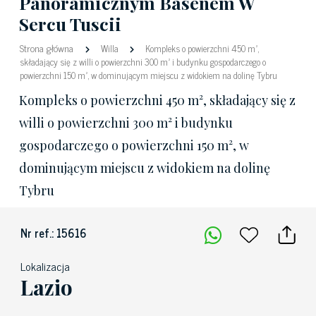
Panoramicznym Basenem W
Sercu Tuscii
Strona główna
Willa
Kompleks o powierzchni 450 m²,
składający się z willi o powierzchni 300 m² i budynku gospodarczego o
powierzchni 150 m², w dominującym miejscu z widokiem na dolinę Tybru
Kompleks o powierzchni 450 m², składający się z
willi o powierzchni 300 m² i budynku
gospodarczego o powierzchni 150 m², w
dominującym miejscu z widokiem na dolinę
Tybru
Nr ref.: 15616
Lokalizacja
Lazio