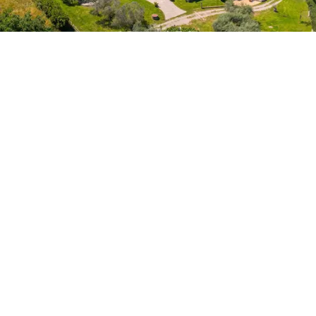
zintegrowaną wanną.
Druga sypialnia dwuosobowa
posiada łazienkę z prysznicem z deszczownicą i duże
okna z widokiem na dolinę Tybru. Widoki te sprawiają,
że każda chwila codziennego życia staje się
wyjątkowym przeżyciem.
Krótkie schody prowadzą na górne piętro, gdzie
znajduje się trzecia sypialnia dwuosobowa z prywatną
łazienką i dostępem do
panoramicznego tarasu na
dachu,
z którego roztacza się ekskluzywny widok na
wiejską okolicę Tuscia.
Aneks o powierzchni około 150 m², usytuowany na
jednym poziomie, z całkowicie niezależnym
wejściem,
składa się z dwóch sypialni dwuosobowych,
obie z łazienkami, oraz jasnego salonu z aneksem
kuchennym, połączonego z wydzieloną przestrzenią na