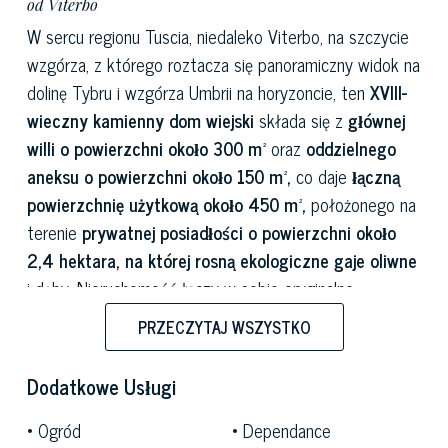
od Viterbo
W sercu regionu Tuscia, niedaleko Viterbo, na szczycie
wzgórza, z którego roztacza się panoramiczny widok na
dolinę Tybru i wzgórza Umbrii na horyzoncie, ten
XVIII-
wieczny kamienny dom wiejski
składa się z
głównej
willi o powierzchni około 300 m²
oraz
oddzielnego
aneksu o powierzchni około 150 m²,
co daje
łączną
powierzchnię użytkową około 450 m²,
położonego na
terenie
prywatnej posiadłości o powierzchni około
2,4 hektara, na której rosną ekologiczne gaje oliwne
i dęby. Nieruchomość łączy w sobie oryginalne,
tradycyjne elementy, takie jak odsłonięte belki
PRZECZYTAJ WSZYSTKO
stropowe, terakotowe podłogi i zabytkowe kamienne
okna, z nowoczesnymi wykończeniami i udogodnieniami,
Dodatkowe Usługi
takimi jak
klimatyzacja w każdym pokoju
i duże
szklane drzwi otwierające się na wiejską okolicę Tuscia i
Ogród
Dependance