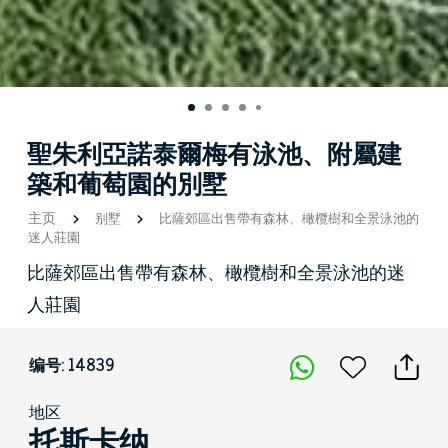
聖朱利亞諾泰爾梅有泳池、附屬建
築和葡萄園的別墅
主页
别墅
比薩郊區出售帶有森林、橄欖樹和全景泳池的
迷人莊園
比薩郊區出售帶有森林、橄欖樹和全景泳池的迷
人莊園
编号: 14839
地区
托斯卡纳