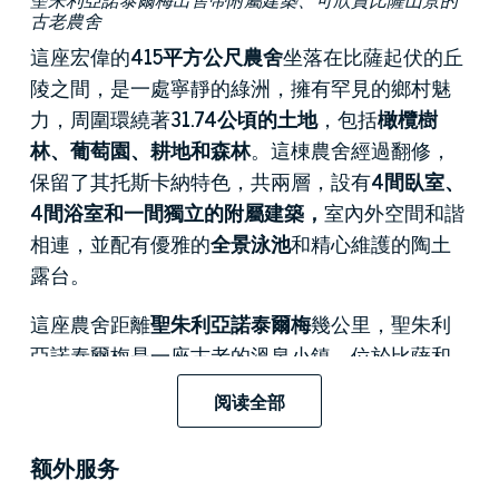
古老農舍
這座宏偉的
415平方公尺農舍
坐落在比薩起伏的丘
陵之間，是一處寧靜的綠洲，擁有罕見的鄉村魅
力，周圍環繞著
31.74公頃的土地
，包括
橄欖樹
林、葡萄園、耕地和森林
。這棟農舍經過翻修，
保留了其托斯卡納特色，共兩層，設有
4間臥室、
4間浴室和一間獨立的附屬建築，
室內外空間和諧
相連，並配有優雅的
全景泳池
和精心維護的陶土
露台。
這座農舍距離
聖朱利亞諾泰爾梅
幾公里，聖朱利
亞諾泰爾梅是一座古老的溫泉小鎮，位於比薩和
盧卡之間，以其
有益健康的溫泉水
而聞名，早在
阅读全部
18 世紀就吸引了佛羅倫薩和比薩的貴族。這片地
區被
皮薩諾山
和麵向大海的平原所環繞，點綴著
额外服务
歷史悠久的別墅和莊園
，其中許多在過去屬於托