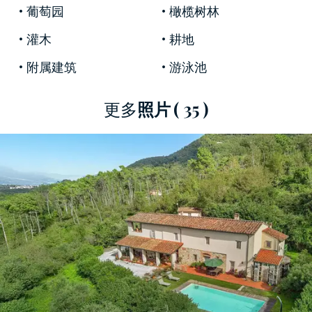
斯卡納的貴族家庭，他們因為這裡氣候溫和、自
葡萄园
橄榄树林
然鬱鬱蔥蔥而選擇這裡作為避暑勝地。如今，聖
灌木
耕地
朱利亞諾泰爾梅是一個享有盛譽的旅遊目的地，
在這裡，時間在平緩的
風景、風景優美的小徑和
附属建筑
游泳池
天然溫泉
中流逝。周圍的山丘非常適合散步或騎
自行車，可以欣賞到“sottomonte pisano”（比薩山
更多
照片
( 35 )
麓）山谷和古老
文藝復興時期別墅
的如畫景色，
包括著名的
科利亞諾別墅
。比薩、盧卡和第勒尼
安海岸距離這裡只有幾分鐘的路程，在隱私和便
利性之間實現了完美平衡。
主別墅保留了正宗托斯卡納住宅的所有溫暖，這
要歸功於
赤土地板
、
裸露的木樑天花板
和精緻的
古典風格家具。寬敞溫馨的客房分佈在兩層。一
樓設有門廳、寬敞的歡樂餐廳、豪華廚房、書
房、雜物間和臥室。室外，
由柱子環繞的赤土頂
棚
營造出優雅的陰涼空間，讓您放鬆身心或享用