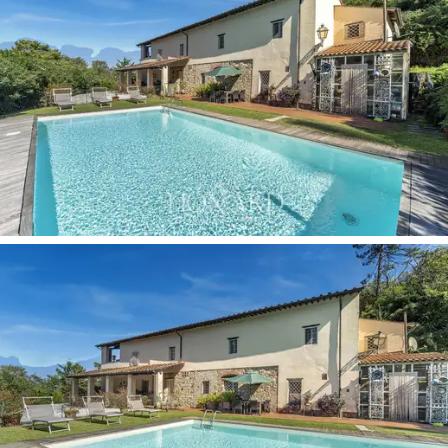
生態系統。周圍的綠色草坪上有一個
全景泳池
，
坐落在大自然中，周圍環繞著日光浴區和陰涼
處，您可以在吊床上放鬆身心，或在寧靜的風景
中閱讀。赤陶頂篷通往鋪砌的露台，露台通往游
泳池，這是室內和室外的完美交匯點，非常適合
享用午餐、輕鬆的戶外午餐或歡樂時光。整個酒
莊被一
大片私人森林
所環繞，保證了完全的隱
私，並在夏日提供涼爽與寧靜。
這座位於聖朱利亞諾泰爾梅的待售農舍體現了托
斯卡納最純粹的精髓：
鄉村魅力與現代舒適的完
美平衡
，掩映於罕見的美景之中。寬敞的內部空
間、附屬建築以及廣闊的土地，使其成為優雅私
人住宅的理想之選，亦可打造專屬的住宿設施。
這裡瀰漫著高貴內斂的鄉村氣息，金色的日落、
和諧的景觀和靜謐的森林，共同構成了托斯卡納
中心地帶獨一無二、難以複製的生活體驗。