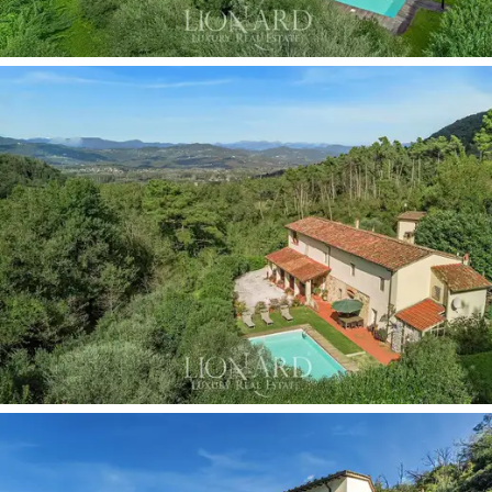
戶外早餐。二樓有三間臥室、兩間浴室、書房和
有頂棚的壯麗全景露台
，您可以從那裡欣賞到周
圍迷人的景色。室內經過精心翻新，並充滿了正
宗的建築細節，以精緻的方式回顧了托斯卡納的
鄉村傳統。
該房產包含一棟
獨立的兩層附屬建築
，底層設有
一間寬敞的雜物間，二樓設有一間帶獨立衛浴的
舒適臥室。這棟附屬建築非常適合賓客、員工居
住，或可改造成小型工作室或私人休閒區，同時
保持與主建築一致的風格。
戶外空間是酒莊的一大優勢：
31.74 公頃的土地
上
交替分佈著
5,000 平方米的橄欖樹林
、
1,200 平方
米的葡萄園
、
117,400 平方米的可耕地
和約
193,800 平方米的林地
，營造出和諧而隱蔽的自然