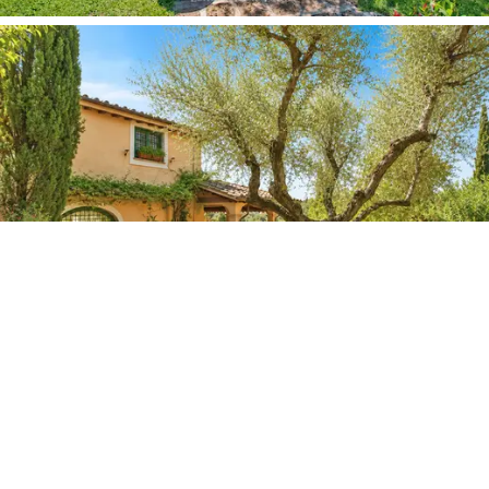
المساحات الخضراء.
من أبرز سمات هذا العقار
قبوٌ منحوتٌ مباشرةً في
الصخر،
بسقوفٍ من حجر التوف، ومنافذَ منحوتةٍ في
الجدران، وأرضيةٍ حجريةٍ غير منتظمة. مساحةٌ ذات
سحرٍ نادر، قادرةٌ على استيعاب مجموعةٍ قيّمةٍ من
النبيذ، وتُشكّل مسرحًا لجلسات تذوّقٍ خاصةٍ في أجواءٍ
أصيلةٍ استثنائية. وبجوار القبو، يوجد مصنعٌ خاصٌّ
للنبيذ
مُخصّصٌ لحفظ النبيذ وتحسين جودته، وهو عنصرٌ مميزٌ
وقيمةٌ مضافةٌ لمن يرغب في استكشاف العقار مع
التركيز على ثقافة النبيذ.
كما تتميز الفيلا
بغرفة خاصة للذعر،
وهي ميزة أمنية
احترافية تحظى بتقدير خاص من قبل عملاء دوليين
وذوي مكانة مرموقة، وتكمل نظامًا أمنيًا شاملاً بالفعل
يتضمن مراقبة بالفيديو وأفراد أمن متخصصين.