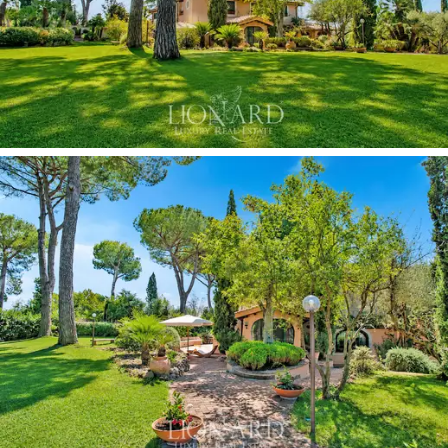
التقليدي.
خُصصت غرفة كاملة للبلياردو،
بجدرانها المكسوة
بألواح خشبية وأرضياتها المصنوعة من الطين العتيق،
مما يُضفي عليها أجواء نادٍ خاص من زمنٍ مضى. وتُكمل
أفران الحطب ومساحات الترفيه المخصصة مرافق
التواصل الاجتماعي، موزعة بين الغرف الداخلية
والمناطق الخارجية المجهزة. كما يضم الطابق
صالة
مجهزة بأحدث معدات اللياقة البدنية الاحترافية.
رياضية
تتمتع منطقة النوم بإمكانية الوصول إلى
الشرفة
البانورامية
، بينما تتميز غرف النوم في هذا الطابق
بديكورات عالية الجودة ونوافذ كبيرة تطل على
الحديقة. يوفر
الملحقان المستقلان
غرف نوم إضافية،
وغرف معيشة مزودة بمدافئ، ومطابخ مجهزة
بالكامل، ومساحات خارجية خاصة مع عريشة تضمن
الخصوصية وتتيح لحظات من الهدوء والاسترخاء وسط