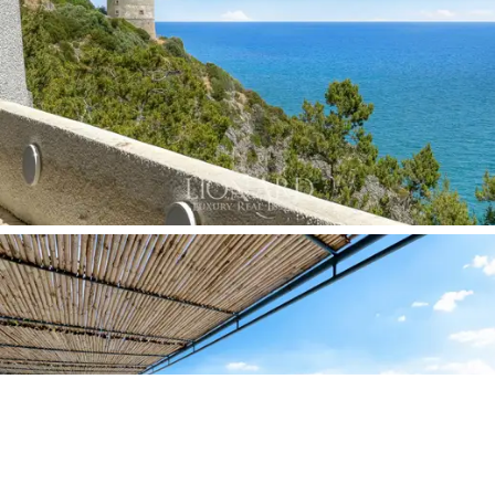
sadece bir taş atımı uzaklıktaki ayrıcalıklı bir sığınak.
Açık deniz manzarası, mutlak gizlilik, geniş
panoramik teraslar ve denize doğrudan erişim,
bu
villayı İtalya'nın kalbinde
ayrıcalıklı bir yaşam deneyimi
arayanlar için tasarlanmış
nadir ve değerli bir mülk
haline getiriyor.