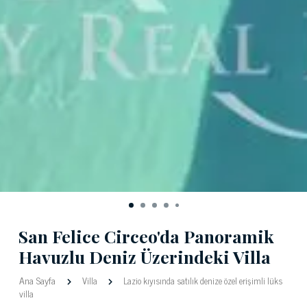
San Felice Circeo'da Panoramik
Havuzlu Deniz Üzerindeki Villa
Ana Sayfa
Villa
Lazio kıyısında satılık denize özel erişimli lüks
villa