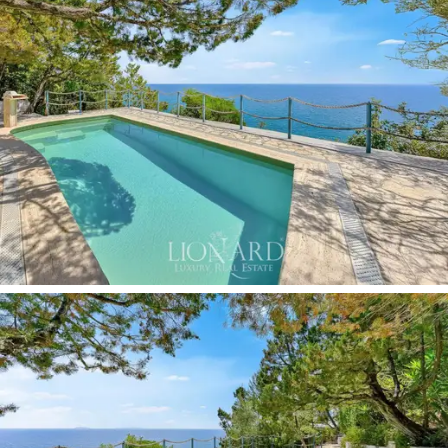
bulunmaktadır.
Roma'ya
yakınlığı - yaklaşık bir saatte
ulaşılabilir - bu yeri
yıl boyunca kolayca erişilebilen
ikinci bir ev isteyenler için mükemmel hale getirir.
Villa,
elektrikli bir kapı
ve doğrudan girişe giden özel bir
yol aracılığıyla erişilebilen oldukça özel bir alanda yer
almaktadır.
Denize bakan
konumu, yalnızca Pontine
Adaları'na kadar uzanan olağanüstü bir manzarayı
garantilemekle kalmaz, aynı zamanda kayalardan
oyulmuş, küçük bir doğal yüzme havuzu gibi bir banyo
alanına giden özel bir geçit yoluyla
denize özel erişim
sağlar
.
Villanın mimarisi, doğal olarak burnun yamacına yerleşmiş
olup
panoramik teraslar,
asma bahçeler ve dinlenme
alanları sunmak için farklı seviyelerden yararlanıyor. Ana
konut, denize bakan
aydınlık bir oturma odası
, tam