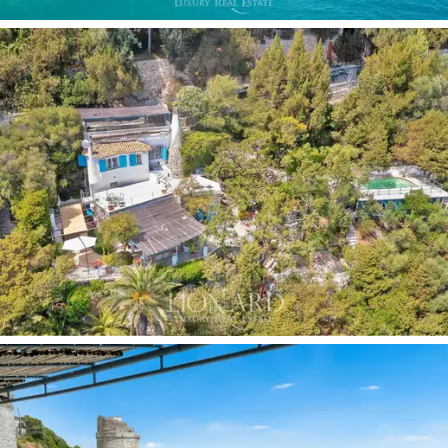
güneş öpücüğü kahvaltıları, ay ışığında akşam yemekleri
ve adalar manzaralı gün batımında aperatifler ile birlikte
sohbet alanları sunar.
Denize bakan muhteşem yüzme
havuzu,
işlenmiş taşlarla yeni inşa edilmiş ve hidrofobik
boya ile kaplanmıştır, iki açık duş ile tamamlanmıştır ve
güneşlenme alanı ile çevrilidir. Teraslar halinde
düzenlenmiş ve
düşük bakım
gerektiren geniş bahçe,
160 zeytin ağacına, Akdeniz çalılıklarına ve
uçurumla harmanlanan yeşil alanlara ev sahipliği
yapmaktadır. Her bakış, her açık köşe, rüzgardan
korunan, güneşle öpülen ve deniz kokusuyla dolu
rahatlatıcı bir ortam
sunmak için tasarlanmıştır.
Bu eşsiz mülk
, doğal manzara ve yaşam konforunun
mükemmel birleşimini sunuyor,
zamanın yavaşladığı ve
doğayla temasın tam olduğu San Felice Circeo köyüne