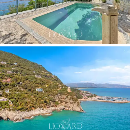
donanımlı bir mutfak,
ebeveyn banyolu bir ana yatak
odası
ve
şömineli ikinci bir yatak odası ile bizi
karşılıyor,
ayrıca özel bir banyo ve gizlilik ve konfor
sağlamak için oturma alanının biraz üzerinde yükseltilmiş.
Bir
misafir banyosu
ve
açık mutfak
ve yemek alanı
bulunan bir dinlenme
terası
seviyeyi tamamlıyor.
Üst katta, harici bir merdivenle bağlanan ve biri şömineli
olmak üzere iki adet ebeveyn banyolu yatak odası ve
denizin ve çevredeki Akdeniz çalılıklarının açık
manzarasına sahip
özel bir teras
bulunan
ek binayı
buluyoruz. Villanın toplam
kapasitesi 14 yatak olup,
tüm aileyle yaşamak veya hatta gelir elde etmek için
ideal bir mülktür.
Açık alanlar mülkün gerçek bir öne çıkan özelliğidir:
teraslar
büyüleyici manzaralar, dinlenme alanları ve