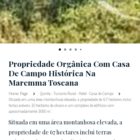
Propriedade Orgânica Com Casa
De Campo Histórica Na
Maremma Toscana
Home Page
Quinta
-
Turismo Rural
-
Hotel
-
Casa de Campo
Situada em uma área montanhosa elevada, a propriedade de 67 hectares inclui
terras aráveis, 10 hectares de olivais e um complexo de edifícios com
aproximadamente 3000 m².
Situada em uma área montanhosa elevada, a
propriedade de 67 hectares inclui terras