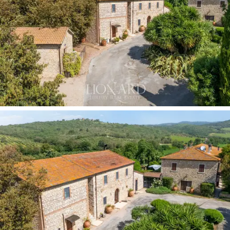
contribuindo para a manutenção de um ecossistema
sustentável e um perfil de excelência em qualidade.
A propriedade, anteriormente constituída como uma
única fazenda, agora está livre de restrições: uma
característica rara em um contexto de tamanha
importância histórica. Essa situação oferece ao
comprador máxima liberdade operacional: a propriedade
pode ser adquirida em sua totalidade ou desenvolvida
por meio de um plano de subdivisão, com a venda de
cada unidade posteriormente.