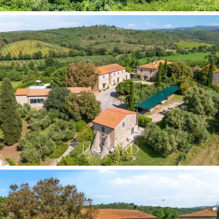
A
área agrícola da propriedade
compreende um
edifício de 1.700 m² destinado à agricultura,
dependências que totalizam aproximadamente 550 m²,
dois armazéns, um antigo estábulo, um galinheiro e um
depósito de lenha. Uma estrutura de pedra com
adega
subterrânea
e estacionamento coberto completam as
instalações de serviço, tudo perfeitamente integrado
ao ambiente rural.
Os cerca de
67 hectares de terra
,
predominantemente aráveis com oliveiras, árvores
frutíferas e cereais, beneficiam de
duas fontes de
água naturais
que garantem a irrigação do pomar, da
horta e das áreas verdes. Todo o sistema de produção
é
gerido segundo um regime biológico certificado,