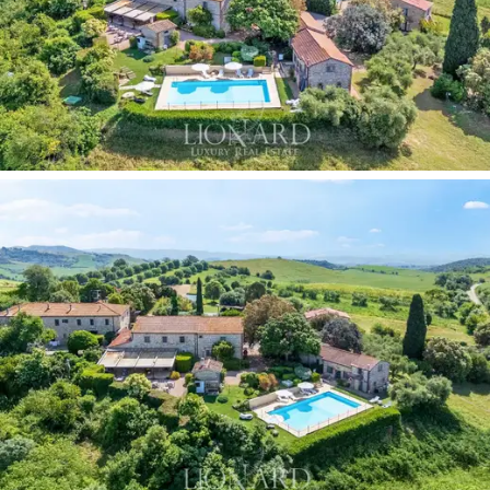
o máximo de privacidade, ideais para acomodar
hóspedes separadamente ou para proporcionar
momentos de total isolamento.
A propriedade conta com uma
área de bem-estar
completa, incluindo banheiro, sala de relaxamento,
sauna e banho turco,
com vista para a
piscina
externa de 153 m².
Este espaço constitui um oásis
particular de rejuvenescimento, perfeitamente
integrado ao ambiente natural da propriedade.
Uma
moradia de 100 m², totalmente renovada em
2010
e distribuída por dois pisos com
jardim privativo
, completa o complexo residencial, oferecendo uma
solução independente e de alta qualidade. Uma casa de
campo de dois pisos com 67 m² acrescenta ainda mais
flexibilidade funcional à propriedade.