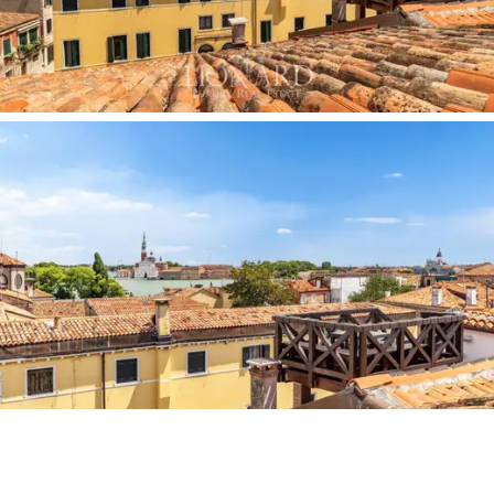
качественных материалов, дополняют современный
облик интерьеров, не вступая в конфликт с
историческим характером здания.
Частная альтана — это элемент, который
превращает престижную квартиру в полноценную
венецианскую резиденцию в самом высоком смысле
этого слова. Традиционная деревянная терраса над
крышами, исторически служившая солярием для
патрицианских семей, открывает панораму на 360
градусов. Вблизи доминирует величественный купол
Салюте, а за бассейном Сан-Марко вырисовывается
безмолвный силуэт острова Джудекка с его
палладианскими церквями. Оборудованная угловой
скамьей, альтана становится идеальным местом для
завтраков с видом на город, вечерних аперитивов