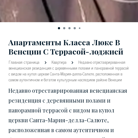
Апартаменты Класса Люкс В
Венеции С Террасой-лоджией
Главная страница
Квартира
Недавно отреставрированная
венецианская резиденция с деревянными полами и панорамной террасой
с видом на купол церкви Санта-Мария-делла-Салюте, расположенная в
самом аутентичном и богатом культурным наследием районе Венеции
Недавно отреставрированная венецианская
резиденция с деревянными полами и
панорамной террасой с видом на купол
церкви Санта-Мария-делла-Салюте,
расположенная в самом аутентичном и