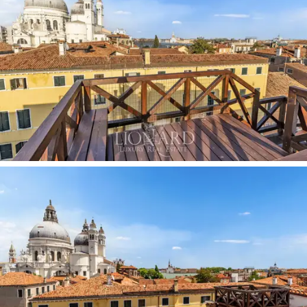
стеклопакетами обеспечивают идеальную тишину и
теплоизоляцию, превращая вид на собор в живую
картину, постоянно присутствующую в интерьере.
Благодаря расположению на высоком этаже,
квартира буквально пропитана светом, что является
большой редкостью для венецианской
недвижимости.
Приватная зона включает мастер-сюит с собственной
ванной комнатой и вторую спальню с двуспальной
кроватью, которую обслуживает отдельный санузел,
что гарантирует комфорт и уединение как
владельцам, так и их гостям. Спальни сохраняют ту
же исключительную перспективу: вид на Салюте
остается неизменным фоном, безмолвно
напоминающим об уникальности места. Ванные
комнаты, обновленные с использованием