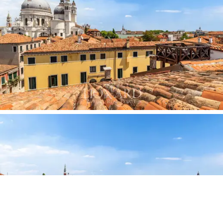
듯, 이곳의 위치를 끊임없이 상기시켜 줍니다. 절
제된 고급 마감재로 새롭게 단장된 욕실은 건물의
역사적인 분위기를 해치지 않으면서 현대적인 인
테리어를 완성합니다.
이 숙소를 단순한 고급 아파트에서 진정한 의미의
베네치아 저택으로 격상시키는 것은 바로
전용 옥
상 테라스
입니다. 숙소에서 바로 접근 가능하며,
베네치아 지구의 지붕들을 내려다볼 수 있는 이
높은 목조 테라스는 전통적인 베네치아식 일광욕
공간으로, 과거에는 귀족 가문만을 위해 마련되었
던 곳입니다. 이곳에서는
360도 파노라마 전망을
감상할 수 있습니다.
정면으로는 살루테 성당의 돔
이 우뚝 솟아 있고, 산 마르코 광장 너머로는 팔라
디오 양식의 교회들이 있는 고요한 주데카 섬의
실루엣이 펼쳐집니다. 코너 벤치가 놓인 이 공간은
멋진 전망을 바라보며 아침 식사를 즐기거나, 석양