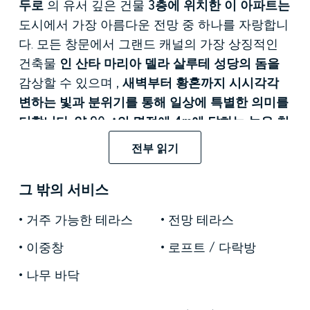
두로
의 유서 깊은 건물
3층에 위치한 이 아파트는
도시에서 가장 아름다운 전망 중 하나를 자랑합니
다. 모든 창문에서 그랜드 캐널의 가장 상징적인
건축물
인 산타 마리아 델라 살루테 성당의 돔을
감상할 수 있으며
, 새벽부터 황혼까지 시시각각
변하는 빛과 분위기를 통해 일상에 특별한 의미를
더합니다. 약 90㎡의 면적에 4m에 달하는 높은 천
장,
그리고
원래의 목재 트러스가 그대로 드러나
전부 읽기
있는
이 아파트는 역사적인 베네치아 건물의 건축
적 특징과 세련되고 절제된 현대적인 감각이 조화
그 밖의 서비스
를 이루어 도르소두로에서 가장 훌륭한
아파트
중
하나로 자리매김하고 있습니다.
거주 가능한 테라스
전망 테라스
이중창
로프트 / 다락방
내부는 개방적이고 유동적인 구조로 설계되어 공
간의 수직성과 자연광을 극대화합니다. 거실은 거
나무 바닥
실, 다이닝 공간, 주방이 하나의 조화로운 공간으
로 통합된 곳으로, 어두운 목재 트러스가 밝은 원