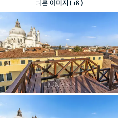
다른
이미지
( 18 )
목 바닥과 대비를 이루며 전형적인 베네치아 스타
일이면서도 현대적인 감각을 더한 우아하고 따뜻
한 분위기를 연출합니다. 방음 및 단열 효과를 위
해 모든 창문은
이중창으로 되어 있어
살루테 지
구의 풍경을 실내로 끊임없이 들여와 거실을 도시
전경을 감상할 수 있는 특별한 공간으로 만들어줍
니다. 높은 층고와 고층이라는 위치 덕분에 증폭된
빛은 베네치아 저층 아파트에서는 찾아보기 힘든
강렬한 햇살로 공간을 가득 채웁니다.
침실 공간은
전용 욕실을 갖춘 마스터 스위트룸
과 별도의 욕실을 사용하는 두 번째 더블 침실로
구성되어 있어 소유주와 손님 모두에게 충분한 편
안함과 프라이버시를 제공합니다. 침실에서는 거
실과 마찬가지로 아름다운 전망을 감상할 수 있습
니다. 살루테 성당의 전경이 마치 조용히 존재하는