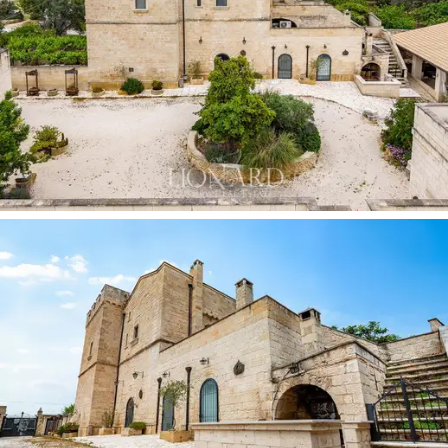
룹니다.
1,430그루의 웅장한 올리브 나무로 이루어진 장엄
한 올리브 숲은
약 4헥타르에 달하는 생산적인 토
지에 펼쳐져 있으며, 뛰어난 식물학적, 경관적 가
치를 지닌 식물들을 감상할 수 있어 부지 전체를
압도합니다. 나머지 16헥타르의 주변 토지는
테라
델레 그라비네 지역 자연 공원 내에 자리 잡고 있
어,
오랜 세월 동안 경관 보호를 보장하는 보기 드
문 규모의 부지를 완성합니다. 수영장과 23개의
전용 주차 공간은 이 레지던스의 편의 시설을 더
욱 완벽하게 해줍니다.