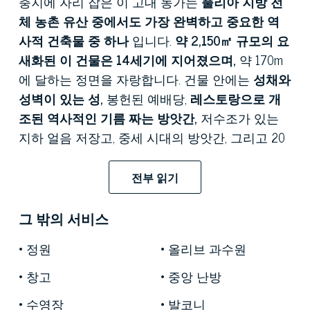
충지에 자리 잡은 이 고대 농가는
풀리아 지방 전
체 농촌 유산 중에서도 가장 완벽하고 중요한 역
사적 건축물 중 하나
입니다.
약 2,150㎡ 규모의 요
새화된 이 건물은 14세기에 지어졌으며,
약 170m
에 달하는 정면을 자랑합니다. 건물 안에는
성채와
성벽이 있는 성,
봉헌된 예배당,
레스토랑으로 개
조된 역사적인 기름 짜는 방앗간,
저수조가 있는
지하 얼음 저장고, 중세 시대의 방앗간, 그리고 20
헥타르 규모의 부지를 내려다보는
1,430그루의 올
리브 나무가 있는 웅장한 올리브 숲
이 있습니다.
전부 읽기
풀리아
문화재 관리국의 감독 하에 진행된 보존
복원 사업을 통해
건물의 역사적 원형을 보존하면
그 밖의 서비스
서 동시에 원래의 기능을 완벽하게 복원했습니다.
정원
올리브 과수원
이 복합 단지의 중심 건물은
15세기에 남부 이탈리
창고
중앙 난방
아 중세 시대 가장 강력한 가문 중 하나였던 조반
니 안토니오 오르시니 델 발초 공작이 지은
공작
수영장
발코니