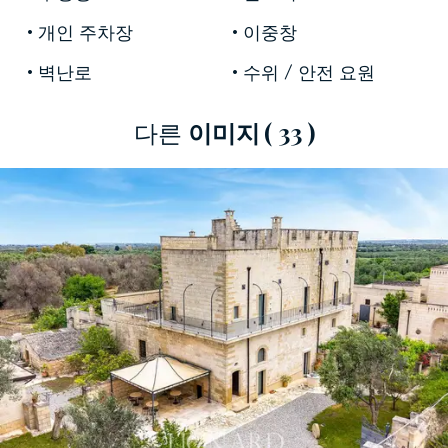
성으로, 특유의 성벽 탑이 주변 경관을 압도합니
개인 주차장
이중창
다. 이 건물은 19세기 후반에 지어진 신관과 함께
벽난로
수위 / 안전 요원
저택의 대부분 객실과 스위트룸을 이루고 있으며,
저택의 역사적 특징과 전통을 최대한 존중하여 꾸
며져 있습니다. 돌로 된 천장, 웅장한 벽난로, 안뜰
다른
이미지
( 33 )
벽의 경사진 창문들은 보기 드문 역사적 분위기를
자아냅니다.
이 저택은 공작 성과 다른 유서 깊은 건물들에 걸
쳐 총
9개의 침실과 스위트룸을
갖추고 있습니다.
각 객실은 현대적인 편안함과 레체 석재, 아치형
천장, 테라코타 바닥 등 본래의 건축 자재의 특징
을 조화롭게 어우러지도록 세심하게 꾸며져 있습
니다. 9개의 전용 욕실은 이 저택의 명성에 걸맞은
높은 수준을 자랑합니다.
옛 석조 맷돌이 그대로 보존된 지하 기름 방앗간