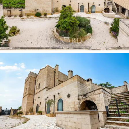
معمارية متناسقة ومتعددة الطبقات، تروي سبعة قرون
من تاريخ جنوب بوليا.
تهيمن
بستان زيتون مهيب، يضم 1430 شجرة ضخمة
،
على كامل العقار، ممتدًا على مساحة تقارب 4
هكتارات من الأراضي الخصبة، ويحتوي على أنواع نباتية
وطبيعية ذات قيمة استثنائية. أما المساحة المتبقية
البالغة 16 هكتارًا من الأراضي المحيطة فتُكمل عقارًا ذا
مساحة نادرة، يقع ضمن حدود
منتزه تيرا ديلي غرافين
الإقليمي الطبيعي،
مما يضمن حماية المناظر الطبيعية
على مر الزمن. ويكتمل سكن الإقامة بحوض سباحة
و23 موقفًا خاصًا للسيارات.