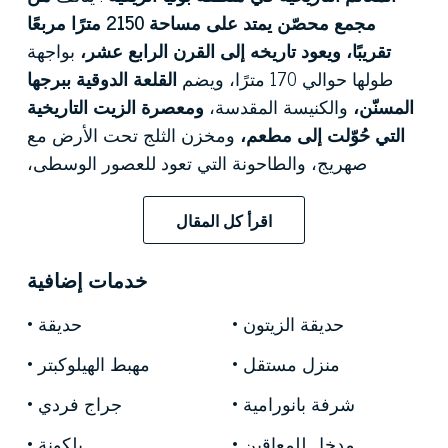
مجمع محصّن يمتد على مساحة 2150 مترًا مربعًا
تقريبًا، ويعود تاريخه إلى القرن الرابع عشر،
بواجهة
طولها حوالي 170 مترًا، ويضم
القلعة الدوقية ببرجها
المسنّن،
والكنيسة المقدسة،
ومعصرة الزيت التاريخية
التي حُوّلت إلى مطعم،
ومخزن الثلج تحت الأرض مع
صهريج، والطاحونة التي تعود للعصور الوسطى،
وبستان زيتون ضخم يضم 1430 شجرة
تُطل على
العقار الممتد على مساحة 20 هكتارًا. وقد حافظت
اقرأ كل المقال
أعمال الترميم، التي نُفّذت تحت إشراف هيئة
الإشراف،
على سلامة العقار التاريخية، مع إعادة تأهيله
خدمات إضافية
بالكامل.
حديقة الزيتون
حديقة
يُعدّ
القصر الدوقي المبنى المركزي للمجمع، وقد شُيّد
منزل مستقل
مهبط الهيلوكبتر
في القرن الخامس عشر
على يد الأمير جيوفاني
أنطونيو أورسيني ديل بالزو، أحد أبرز عائلات العصور
شرفة بانورامية
جراج فردي
الوسطى في جنوب إيطاليا، ويُهيمن على المشهد
مدخل للمعاقين
بلكونة