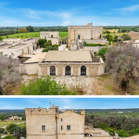
تُتيح للمجمع بأكمله تحقيق غايته في تقديم ضيافة
فاخرة.
ويُعدّ مخزن الثلج تحت الأرض واحدًا من أكبر
المخازن وأندرها في شمال سالينتو، وهو مُدرج ضمن
، ويحتفظ بخزان مياه
قائمة التراث الإيطالي (FAI)
يمكن التجول فيه يربط بين منطقتين من المجمع، مما
يُتيح مسارًا رائعًا تحت الأرض. ومن بين المباني
المحفوظة بشكل مثالي ذات القيمة التاريخية الكبيرة،
توجد أيضًا
معصرة النبيذ التي تعود للعصور الوسطى
،
والتي كانت تُستخدم لعصر العنب حتى أوائل القرن
العشرين.
تُضفي الكنيسة الصغيرة، التي بُنيت وكُرّست في
النصف الأول من القرن التاسع عشر، على المكان
طابعًا روحانيًا نادرًا. ويكتمل المجمع المعماري بحظيرة
كبيرة تعود إلى القرن الثامن عشر، وإسطبلات، ومنازل
ريفية من القرن التاسع عشر، لتشكل بذلك مجموعة