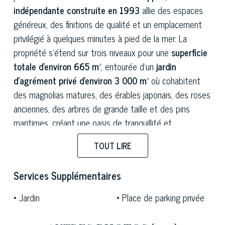
indépendante construite en 1993
allie des espaces
généreux, des finitions de qualité et un emplacement
privilégié à quelques minutes à pied de la mer. La
propriété s'étend sur trois niveaux pour une
superficie
totale d'environ 665 m²
, entourée d'un
jardin
d'agrément privé d'environ 3 000 m²
où cohabitent
des magnolias matures, des érables japonais, des roses
anciennes, des arbres de grande taille et des pins
maritimes, créant une oasis de tranquillité et
protégeant la résidence des regards extérieurs pour
TOUT LIRE
garantir une intimité maximale. Le
projet de
construction d'une piscine
, déjà
approuvé par la
Services Supplémentaires
Surintendance
et joint au dossier de la propriété,
ajoute un élément de valorisation immédiate qui
Jardin
Place de parking privée
transforme la villa en une demeure idéale pour la saison
estivale.