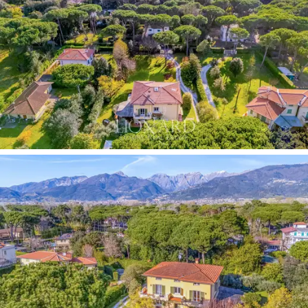
être de qualité.
Le premier étage abrite la zone nuit principale, avec
quatre grandes chambres doubles
, toutes spacieuses
et bénéficiant d'un excellent éclairage naturel. Les
trois
salles de bains
, dont une
attenante
à la chambre
principale et équipée d'une baignoire et d'une douche
séparée, garantissent un confort adéquat pour les
résidents et les invités. Les finitions haut de gamme, la
cohérence de l'ameublement et le soin apporté aux
détails architecturaux confèrent un niveau de qualité
homogène à l'ensemble de la surface, rendant l'étage
nuit prêt à l'emploi sans nécessiter de travaux.
Le
mansarde
est l'élément le plus polyvalent de la
propriété : il se compose d'un
appartement
indépendant avec salon, chambre et salle de bains –