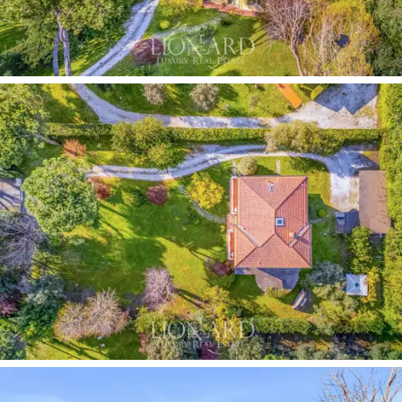
parfait comme maison d'amis indépendante ou
logement pour le personnel – et d'un
vaste espace de
vie commun avec table de billard.
Pour compléter l'offre,
trois places de parking
couvertes et deux places non couvertes
à l'intérieur
de la propriété, facilement extensibles, garantissent un
accès pratique même en cas de nombreux invités. Le
jardin, avec ses pelouses, ses arbres de grande valeur
et ses zones ombragées, offre des espaces pour
chaque moment de la journée, du petit-déjeuner matinal
à l'ombre des magnolias aux apéritifs en soirée sous
les pins, dans un cadre naturel qui rappelle les parcs
des grandes résidences d'été du début du XXe siècle.