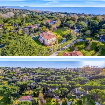
外，一樓還設有
專屬涼棚下的戶外按摩浴缸，為
住戶增添了一抹高品質的健康享受。
主要的睡眠區集中在二樓，設有
四間寬敞的雙人
臥室，
每間臥室都空間充足，採光極佳。
三間浴
室，
其中一間是
主臥室套房
，配有浴缸和獨立淋
浴間，確保住戶和客人都能享受舒適的睡眠體
驗。高品質的裝潢、協調統一的家具以及對建築
細節的精雕細琢，保證了整個空間品質的一致
性，使睡眠區無需任何裝修即可立即入住。
閣樓
是這處房產用途最廣泛的部分：它包含一個
獨立的
公寓
，內設客廳、臥室和浴室——非常適
合用作獨立的客房或員工宿舍——以及一個
帶撞
球桌的大型公共生活區。
為了完善配套設施，該物業內設
有三個室內停車
位和兩個室外停車位
，且可輕鬆擴建，即使招待