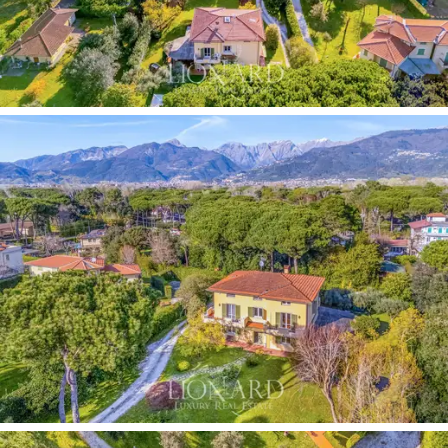
眾多賓客也能確保便捷的停車體驗。花園綠草如
茵，古樹參天，陰涼處點綴其間，為一天中的每
個時刻都提供了理想的場所：從清晨在玉蘭樹蔭
下享用早餐，到傍晚在松樹下品嚐開胃酒，處處
洋溢著自然氣息，令人不禁聯想到20世紀初宏偉
避暑別墅的園林景觀。