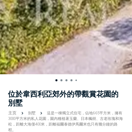
位於韋西利亞郊外的帶觀賞花園的
別墅
主页
别墅
這是一棟獨立式住宅，佔地665平方米，擁有
3000平方米的私人花園，園內種植著玉蘭、日本楓樹、古老玫瑰和海
松，距離大海僅400米，距離福爾泰德伊馬爾米也只有幾分鐘的路
程。