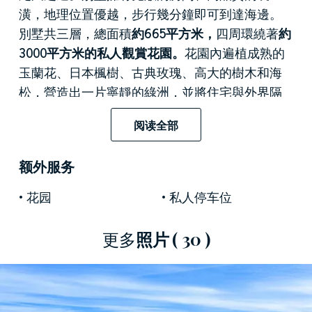
潢，地理位置優越，步行幾分鐘即可到達海邊。
別墅共三層，總面積
約665平方米，
四周環繞著
約
3000平方米的私人觀賞花園。
花園內遍植成熟的
玉蘭花、日本楓樹、古典玫瑰、高大的樹木和海
松，營造出一片寧靜的綠洲，並將住宅與外界隔
絕，確保了最大的隱私。已獲
監管部門批准
並附
阅读全部
於房產文件中
的游泳池建造方案
，將為別墅增添
一抹亮色，使其成為夏季度假的理想居所。
额外服务
一層的設計兼顧正式宴請和日常生活所需。寬敞
花园
私人停车位
的門廳通往優雅的私人書房、精緻的客廳、獨立
的餐廳以及
配備充足儲物空間的用餐廚房
，此外
更多
照片
( 30 )
還設有客用衛生間和實用走廊。寬敞的陽台連接
室內外
空間，
擺放著一張
可容納八人的大理石餐
桌
，並配有休閒的戶外家具：這裡氛圍極佳，綠
植環繞，面向花園，是家庭社交生活的中心。此