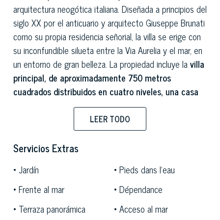
arquitectura neogótica italiana. Diseñada a principios del
siglo XX por el anticuario y arquitecto Giuseppe Brunati
como su propia residencia señorial, la villa se erige con
su inconfundible silueta entre la Via Aurelia y el mar, en
un entorno de gran belleza. La propiedad incluye la
villa
principal, de aproximadamente 750 metros
cuadrados distribuidos en cuatro niveles, una casa
de guarda independiente de unos 160 metros
cuadrados, un jardín botánico protegido por la
LEER TODO
Oficina de Bellas Artes de aproximadamente 1,4
hectáreas, un paseo marítimo privado, una playa
Servicios Extras
privada y un embarcadero.
Jardín
Pieds dans l'eau
La villa se caracteriza por un doble acceso que revela
Frente al mar
Dépendance
su complejidad arquitectónica: en la parte trasera, un
Terraza panorámica
Acceso al mar
pórtico adornado con azulejos de mayólica y esculturas