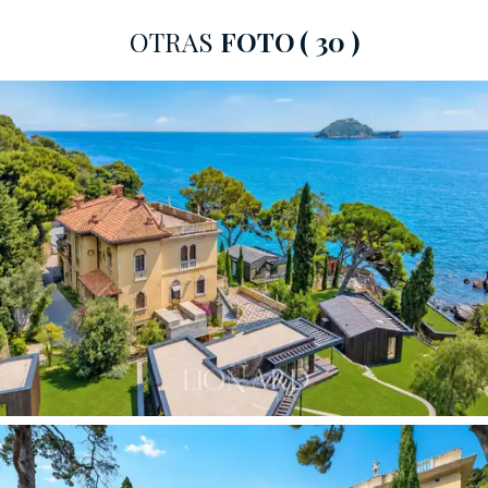
conduce al interior con una atmósfera de íntima
elegancia; Frente al mar, una
suntuosa veranda
OTRAS
FOTO
( 30 )
neoclásica se abre al horizonte del Golfo
con vistas
a la isla de Gallinara. En la azotea, una
amplia terraza
panorámica
corona el edificio con uno de los miradores
más exclusivos de la Riviera. La arquitectura neogótica
con toques modernistas es coherente y original, lo que
convierte a esta villa en una pieza única entre las
residencias ligures de principios del siglo XX.
La villa principal se extiende a lo largo de cuatro niveles,
actualmente divididos en varias unidades interiores,
pero fácilmente unificadas. La casa de conserjería
independiente, de aproximadamente 160 metros
cuadrados, situada en la entrada de la propiedad,
ofrece una solución ideal e independiente para el
personal de limpieza o como alojamiento para el