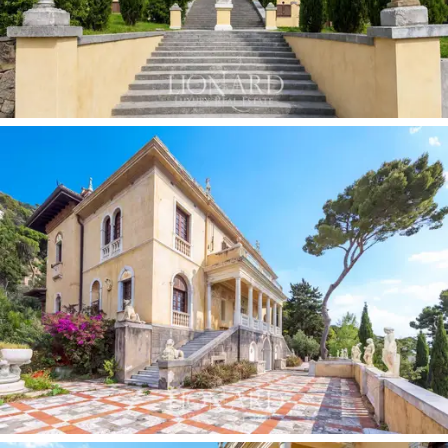
En el extremo inferior del parque, con vistas al mar, un
encantador y
exclusivo paseo marítimo privado
conduce a una playa privada y a un embarcadero
:
acceso directo al mar, una característica poco común
en la Riviera de Liguria, que permite llegar al pequeño
puerto de Alassio en tan solo unos minutos en barco.
La disponibilidad de amarres en las inmediaciones hace
que la
propiedad sea totalmente accesible para
propietarios de yates y embarcaciones privadas.