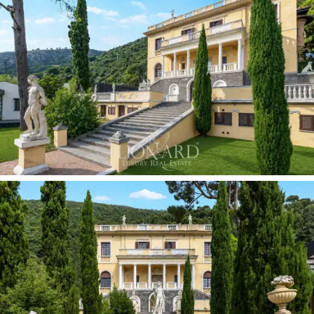
servicio. En todo el complejo, hay casas modulares
adicionales, actualmente en funcionamiento pero
desmontables a voluntad, lo que aumenta la capacidad
de alojamiento y la flexibilidad del conjunto.
El parque, de aproximadamente 1,4 hectáreas,
es el
corazón de la propiedad: un jardín aterrazado de
singular belleza que, en consonancia con la tradición
botánica de las grandes residencias costeras, acoge
palmeras, plantas exóticas y árboles centenarios en un
sistema de terrazas con muros de piedra seca que
descienden hasta el mar. Esculturas originales, un
cenador histórico, un santuario votivo y senderos de
mosaico de piedra salpican el camino entre la villa y la
costa.
La Lista del Patrimonio Artístico
garantiza la
protección permanente de este paisaje.