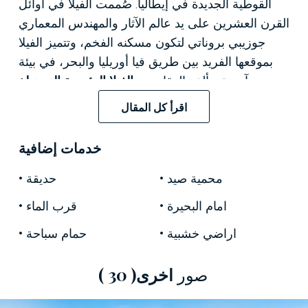
القوطية الجديدة في إيطاليا. صُممت الفيلا في أوائل
القرن العشرين على يد عالم الآثار والمهندس المعماري
جوزيبي بروناتي لتكون مسكنه الفخم، وتتميز الفيلا
بموقعها الفريد بين طريق فيا أوريليا والبحر، في بيئة
آسرة. يتألف العقار من
الفيلا الرئيسية التي تبلغ
مساحتها حوالي 750 مترًا مربعًا
موزعة على أربعة
اقرأ كل المقال
طوابق،
وبوابة منفصلة تبلغ مساحتها حوالي 160 مترًا
مربعًا
،
وحديقة نباتية تبلغ مساحتها حوالي 1.4 هكتار
خدمات إضافية
مُدرجة لدى وزارة التراث الثقافي،
وممشى خاص على
طول الواجهة البحرية،
وشاطئ خاص، ومرسى
محمية صيد
حديقة
للقوارب.
امام البحيرة
قرب الماء
تتميز الفيلا بتصميم مزدوج يكشف عن تعقيدها
اراضي خشبية
حمام سباحة
المعماري: ففي الخلف، يؤدي رواق مزين ببلاط
المايوليكا والمنحوتات إلى الداخل بأجواء من الأناقة
صور
اخرى
( 30 )
البسيطة؛ أما من جهة البحر،
فتُفتح شرفة فخمة على
الطراز الكلاسيكي الجديد على أفق الخليج
، موفرةً