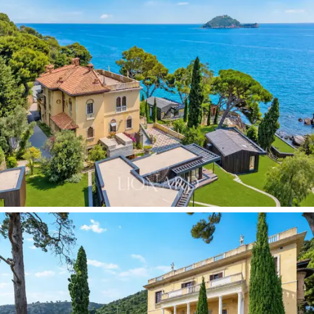
إطلالات خلابة على جزيرة غالينارا. وعلى السطح، تتوج
الفيلا
شرفة بانورامية
واسعة، تُقدم واحدة من أكثر
الإطلالات تميزًا على الريفييرا. ويُظهر الطراز المعماري
القوطي الجديد بلمسات من فن الآرت نوفو تماسكًا
وأصالةً تجعل هذه الفيلا فريدة من نوعها ضمن مشهد
العمارة السكنية الليغورية في أوائل القرن العشرين.
تمتد الفيلا الرئيسية على أربعة طوابق، وهي مقسمة
حاليًا إلى وحدات داخلية منفصلة، ولكن يمكن دمجها
بسهولة. يوفر بيت البوابة المستقل، الذي تبلغ مساحته
حوالي 160 مترًا مربعًا عند مدخل العقار، حلاً مثاليًا
ومستقلاً لموظفي الصيانة أو كمسكن لهم. يوجد داخل
العقار أكواخ إضافية قابلة للتركيب، وهي قيد الاستخدام
حاليًا، ولكن يمكن إزالتها حسب رغبة المالك، مما يزيد
من سعة السكن في المجمع ومرونة استخدامه.
تُشكّل
الحديقة، التي تمتد على مساحة 1.4 هكتار