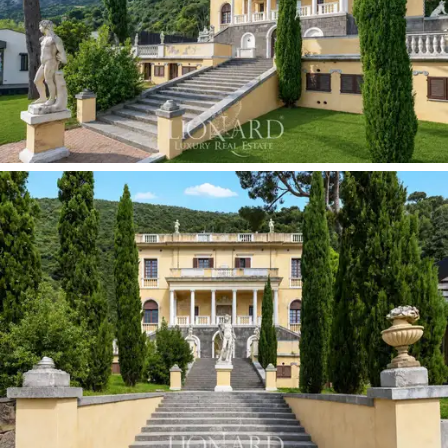
تقريبًا،
قلبَ العقار النابض: حديقة مُدرّجة فائقة الجمال،
تُجسّد التقاليد النباتية للمساكن الساحلية الفخمة، وتضم
أشجار نخيل ونباتات استوائية وأشجارًا معمرة، ضمن
نظام من المدرجات ذات الجدران الحجرية الجافة
المنحدرة نحو البحر. وتُزيّن منحوتات أصلية، وشرفة
مراقبة تاريخية، ومزار نذري، وممرات من الفسيفساء
الحجرية، الطريق بين الفيلا والساحل. ويضمن
إدراجها
من قِبل إدارة الفنون الجميلة
الحماية الدائمة لهذا
التراث الطبيعي.
على الحافة السفلية للمنتزه، بإطلالة ساحرة على
البحر، يمتد
ممشى خاص فاخر يؤدي إلى شاطئ خاص
ومرفأ للقوارب:
وصول مباشر إلى البحر، وهو أمر نادر
في ريفييرا ليغوريا، يتيح الوصول إلى ميناء ألاسيو
الصغير في غضون دقائق معدودة عبر الماء. كما أن
توفر مراسي القوارب في الجوار يجعل العقار متاحًا