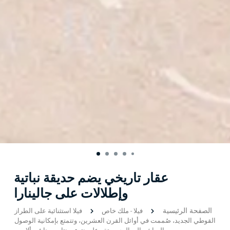
عقار تاريخي يضم حديقة نباتية
وإطلالات على جالينارا
الصفحة الرئيسية
فيلا
-
ملك خاص
فيلا استثنائية على الطراز
القوطي الجديد، صُممت في أوائل القرن العشرين، وتتمتع بإمكانية الوصول
المباشر إلى البحر، وتقع على نتوء بونتا مورينا في ألاسيو.