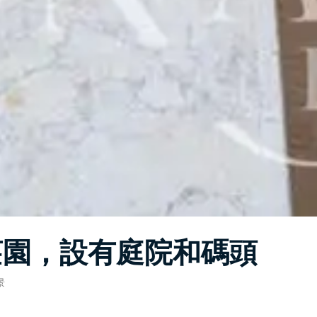
莊園，設有庭院和碼頭
景