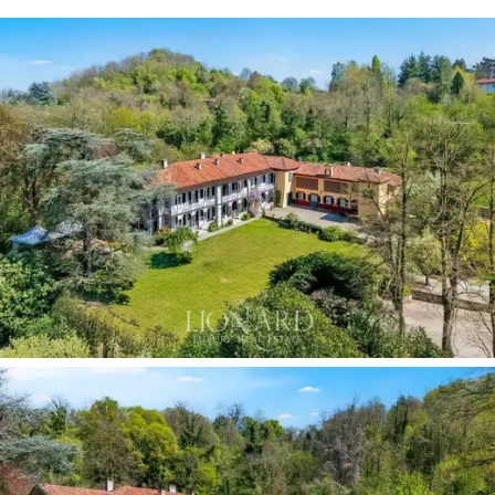
은 거실, 정식 다이닝룸, 팬트리가 딸린 주방, 욕실,
서재, 다용실이 있으며, 2층에는 침실 4개와 욕실
2개, 그리고 다용실이 있습니다.
두 번째 공간은 약
232제곱미터 규모로,
첫 번째 공간과 동일한 복층
구조이며, 1층에는 주방, 거실, 서재가 있고, 2층에
는 침실 3개와 욕실이 있습니다.
이전 헛간을
개조한
약 210제곱미터 규모의 차고
는 기능적, 건축학적으로 매우 가치가 높습니다.
최대
5대의 차량을
수용할 수 있는 이 차고는 피에
몬테 지방의 유서 깊은 시골 부속 건물의 본래 건
축적 특징을 그대로 유지하고 있으며, 단지 전체의
분위기와 완벽하게 조화를 이룹니다.
반면,
리모델링이 필요한 400제곱미터의 추가 공
간은
특히 흥미로운 개발 잠재력을 지니고 있습니
다. 이 공간은 추가 주거 유닛, 웰니스 공간, 개인