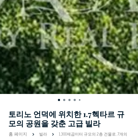
토리노 언덕에 위치한 1.7헥타르 규
모의 공원을 갖춘 고급 빌라
홈 페이지
빌라
1,300제곱미터 규모의 2층 건물로, 7개의