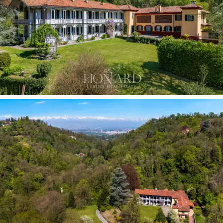
행사 공간 또는 서비스 공간으로 변모하여 새로운
건물을 증축하지 않고도 전체 부지의 수용 능력과
기능을 크게 확장할 수 있습니다.
이 공원은 이 저택의 진정한 하이라이트입니다.
약
1.7헥타르에 달하는 넓은 면적은,
주변 부지 규모
가 수천 제곱미터를 넘는 경우가 드문 곳에서 빌
라를 둘러싼 아늑한 녹지 공간을 만들어냅니다. 과
거 언덕 위의 대저택에서 볼 수 있었던 건축 환경
과 자연이 조화롭게 어우러진 모습은 감탄을 자아
냅니다.
산책로,
탁 트인 전망을 감상할 수 있는 개
방 공간, 울창한 나무 그늘 아래 자리한 휴식처, 스
포츠 활동이나 개인 정원 가꾸기에 적합한 평지
등이 자연스럽게 이어져 사계절 내내 색다른 매력
을 선사합니다.