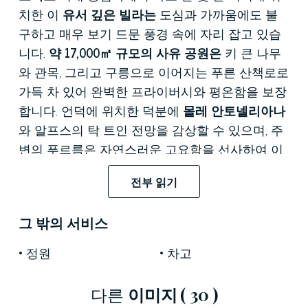
치한 이
유서 깊은 빌라는
도심과 가까움에도 불
구하고 매우 보기 드문 풍경 속에 자리 잡고 있습
니다.
약 17,000㎡ 규모의 사유 공원은
키 큰 나무
와 관목, 그리고 구릉으로 이어지는 푸른 산책로로
가득 차 있어 완벽한 프라이버시와 평온함을 보장
합니다. 언덕에 위치한 덕분에
몰레 안토넬리아나
와 알프스의 탁 트인 전망을 감상할 수 있으며, 주
변의 푸르름은 자연스러운 고요함을 선사하여 이
빌라를 진정한 도심 속 개인 오아시스로 탈바꿈시
전부 읽기
킵니다.
600제곱미터가 넘는
면적의 본채는
물리적으로
그 밖의 서비스
인접해 있지만 독립적인 두 개의 주거 공간으로
정원
차고
나뉘어 있어,
단독 주택으로 사용하거나 두 공간을
각각 따로 관리할 수 있습니다.
첫 번째 공간은
약
다른
이미지
( 30 )
374제곱미터 규모로
복층 구조입니다. 1층에는 넓