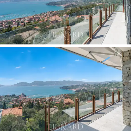
dell'appartamento. Un bagno di servizio, accessibile
dall'ingresso, completa la distribuzione interna
garantendo comfort per gli ospiti.
La
terrazza a sud
è il punto di forza della proprietà:
uno spazio aperto di grande qualità, protetto da
parapetti in vetro con montanti in bronzo
che
preservano la vista senza interruzioni sul golfo, sulle
isole e sulle colline circostanti. Il
giardino terrazzato di
circa 700 mq
, con
uliveto privato
integrato nel verde
della macchia mediterranea, avvolge l'edificio su
entrambi i lati: sia a nord, dove il sentiero condominiale
nel verde introduce all'ingresso, che a sud, dove i
terrazzamenti scendono verso il panorama.
L'appartamento è dotato di
impianto fotovoltaico
sul