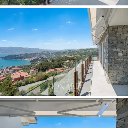
tetto, che contribuisce all'autonomia energetica della
residenza, e di
posto auto privato coperto
. Il
complesso prevede la
possibilità di realizzare una
piscina a sfioro panoramica
, da sviluppare nel
contesto del giardino terrazzato, che amplierebbe
ulteriormente il profilo della proprietà verso uno
standard resort di alto livello.