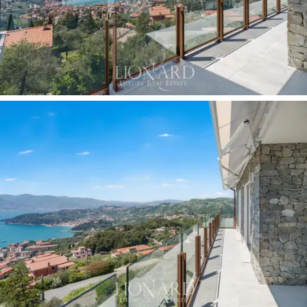
cirka 700 kvm,
med en
privat olivlund
integrerad i
medelhavsvegetationen, omsluter byggnaden på båda
sidor: i norr, där den gemensamma stigen genom
grönskan leder till entrén, och i söder, där terrasserna
sluttar ner mot utsikten.
Lägenheten är utrustad med ett
solpanelsystem på
taket,
vilket bidrar till fastighetens energiförsörjning,
och en
privat täckt parkeringsplats
. Projektet
erbjuder
möjligheten att skapa en panoramautsiktlig
infinitypool,
som ska byggas i den terrasserade
trädgården, vilket ytterligare skulle höja fastighetens
profil till en exklusiv resort.