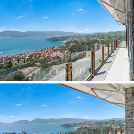
Sovrummet består av
två sovrum.
Det
stora
sovrummet har ett eget badrum och direkt tillgång
till panoramaterrassen med utsikt över bukten,
vilket
gör detta rum till en av de finaste delarna av hela
bostaden. Det första sovrummet, som vetter mot
söder, har också utsikten och det naturliga ljuset som
kännetecknar lägenhetens huvudfasad. Ett gästbadrum,
tillgängligt från entrén, kompletterar den inre
planlösningen och garanterar komfort för gästerna.
Terrassen i söderläge
är fastighetens mest
framträdande kännetecken: en högkvalitativ öppen yta,
skyddad av
glasbalustrader med bronsstolpar
som
bevarar den fria utsikten över bukten, öarna och de
omgivande kullarna. Den
terrasserade trädgården på