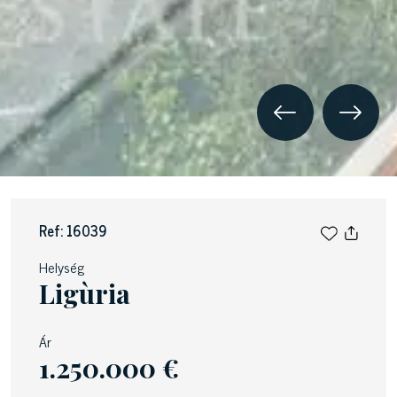
Ref: 16039
Helység
Ligùria
Ár
1.250.000 €