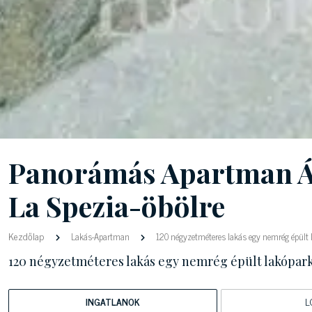
Panorámás Apartman Ál
La Spezia-öbölre
Kezdőlap
Lakás-Apartman
120 négyzetméteres lakás egy nemrég épült 
120 négyzetméteres lakás egy nemrég épült lakópark
INGATLANOK
L