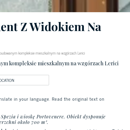
ent Z Widokiem Na
ybudowanym kompleksie mieszkalnym na wzgórzach Lerici
nym kompleksie mieszkalnym na wzgórzach Lerici
OCATION
nslate in your language. Read the original text on
 Spezia i wioskę Portovenere. Obiekt dysponuje
rzchni około 700 m².