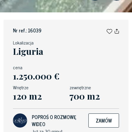
Nr ref.: 16039
Lokalizacja
Liguria
cena
1.250.000 €
Wnętrze
zewnętrzne
120 m2
700 m2
POPROŚ O ROZMOWĘ
ZAMÓW
WIDEO
Już za 30 minut