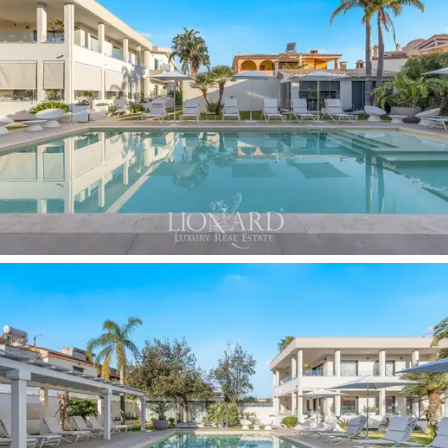
ist. Die Innenräume zeichnen sich durch eine
außergewöhnliche natürliche Helligkeit aus, verstärkt
durch großzügige Glasfronten, die einen kontinuierlichen
Dialog mit der äußeren Vegetation schaffen. Die Living
Area wird von
2 Küchen und 2 Salons
bedient. Im
Obergeschoss ist der Schlafbereich um raffinierte
Master Bedrooms angelegt, von denen derzeit
6
Einheiten
operativ sind und über großzügige,
loggienartige Balkone zur exklusiven Nutzung verfügen.
Jedes Zimmer ist mit ausgewählten Materialien und
hocheffizienten Fenstern mit
Doppelverglasung
ausgestattet, die eine perfekte Schalldämmung und
höchsten klimatischen Komfort zu jeder Jahreszeit
gewährleisten.
Der prachtvolle Garten von
600 m²
wurde als echte