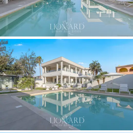
Erweiterung der Living Area im Freien konzipiert, in der
der große rechteckige Pool das visuelle und emotionale
Zentrum der gesamten Liegenschaft bildet. Die
Rasenfläche wird von Palmen und ornamentalen
Pflanzen der mediterranen Macchia durchbrochen, die
das Komfort- und Privacy-Niveau der Immobilie erhöhen.
Ein Element von außergewöhnlichem Mehrwert ist das
unabhängige Gebäude, das als vollständig
ausgestattete
professionelle Küche
genutzt wird und
strategisch am Pool positioniert ist, um bedeutende
private Events, Bankette oder exklusive Hochzeiten zu
unterstützen. Angrenzend an die Küche befindet sich
ein großer struktureller Pergolato, der kürzlich mit
hochwertigen Glasabschlüssen geschlossen wurde und
sich in eine stimmungsvolle
umlaufende Veranda
verwandelt, ideal für formelle Dinner geschützt vor der