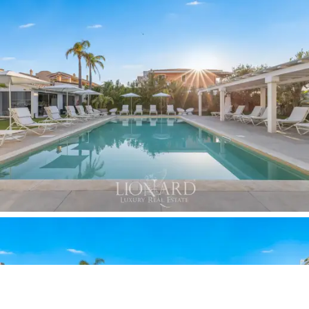
abendlichen Brise. Ergänzt wird dieser Bereich durch
zwei unterirdische Technikräume und Außenduschen für
das Solarium.
Die Immobilie präsentiert sich heute in einem
makellosen Erhaltungszustand. Die besondere
Flexibilität des internen Layouts eröffnet zukünftigen
Investoren eine doppelte und brillante Chance: Die
Liegenschaft kann als exklusive Charme-Residenz für
den
internationalen Jetset
renditeorientiert betrieben
werden oder durch eine gezielte Neuverteilung der
Volumina mühelos in ihren ursprünglichen Status als
monumentale private Villa zurückgeführt werden,
wodurch eine luxuriöse Einzelresidenz inmitten von
Ruhe und Grandezza entsteht.