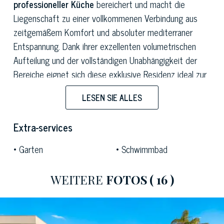
professioneller Küche
bereichert und macht die
Liegenschaft zu einer vollkommenen Verbindung aus
zeitgemäßem Komfort und absoluter mediterraner
Entspannung. Dank ihrer exzellenten volumetrischen
Aufteilung und der vollständigen Unabhängigkeit der
Bereiche eignet sich diese exklusive Residenz ideal zur
Aufnahme einer großen Anzahl von Gästen und zeigt
LESEN SIE ALLES
eine ausgeprägte Kompatibilität mit der Entwicklung
von
Hospitality
-Aktivitäten und -Services oder als
Extra-services
grandiose private Repräsentanzresidenz von höchstem
Rang.
Garten
Schwimmbad
Das Hauptgebäude der Residenz, geprägt von
WEITERE
FOTOS
( 16 )
schlichten, klaren und harmonischen Linien in
vollkommenem Contemporary-Coastal-Stil, erstreckt
sich über zwei oberirdische Ebenen sowie ein
funktionales Untergeschoss, das der Cantina gewidmet