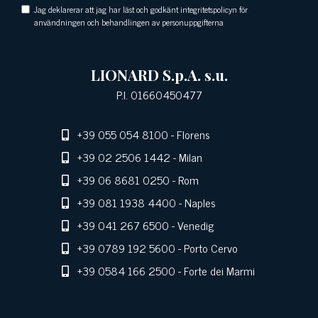
Jag deklarerar att jag har läst och godkänt integritetspolicyn för
användningen och behandlingen av personuppgifterna
LIONARD S.p.A. s.u.
P.I. 01660450477
+39 055 054 8100
- Florens
+39 02 2506 1442
- Milan
+39 06 8681 0250
- Rom
+39 081 1938 4400
- Naples
+39 041 267 6500
- Venedig
+39 0789 192 5600
- Porto Cervo
+39 0584 166 2500
- Forte dei Marmi