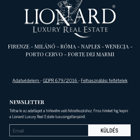
FIRENZE
-
MILÁNÓ
-
RÓMA
-
NAPLES
-
WENECJA
-
PORTO CERVO
-
FORTE DEI MARMI
Adatvédelem
-
GDPR 679/2016
-
Felhasználási feltételek
NEWSLETTER
Töltse ki az adatlapot a hírlevélre való feliratkozáshoz. Friss híreket fog kapni
a Lionard Luxury Real Estate luxusingatlanjairól.
KÜLDÉS