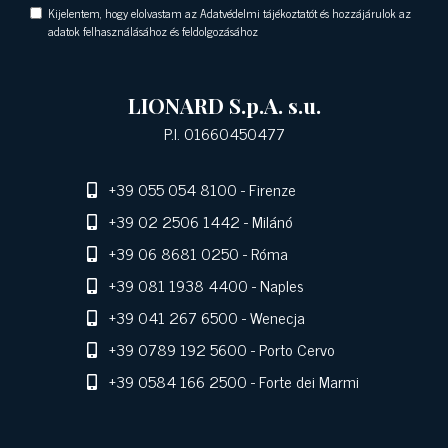
Kijelentem, hogy elolvastam az Adatvédelmi tájékoztatót és hozzájárulok az
adatok felhasználásához és feldolgozásához
LIONARD S.p.A. s.u.
P.I. 01660450477
+39 055 054 8100
- Firenze
+39 02 2506 1442
- Milánó
+39 06 8681 0250
- Róma
+39 081 1938 4400
- Naples
+39 041 267 6500
- Wenecja
+39 0789 192 5600
- Porto Cervo
+39 0584 166 2500
- Forte dei Marmi