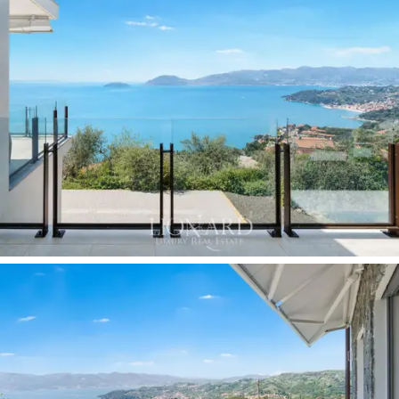
expostas laqueadas de branco, o piso de parquet e as
superfícies brancas em todos os cômodos se
combinam para criar uma atmosfera luminosa e arejada,
totalmente contemporânea.
A área íntima é composta por
dois quartos
. O
quarto
principal, com banheiro privativo, tem acesso direto
ao terraço panorâmico
e vista para o golfo, sendo o
cômodo mais representativo da residência. O segundo
quarto, também voltado para o sul, beneficia-se da
mesma luz natural e da mesma vista para o mar. Um
lavabo com acesso pela entrada completa a planta,
garantindo privacidade e conforto aos hóspedes.
O
terraço virado a sul, com balaustradas de vidro e
pilares de bronze
que preservam a vista desimpedida,
é a vitrine natural desta residência: o golfo, as ilhas, as