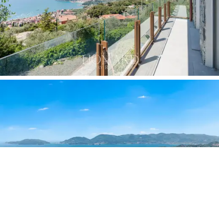
colinas e os telhados de Lerici desdobram-se diante de
si num panorama que se transforma com a luz do dia. O
jardim privado em socalcos, com cerca de 1000 m²,
que inclui um olival
integrado na vegetação
mediterrânica, estende-se em vários níveis em redor do
edifício: a norte, conduz o caminho comum através da
vegetação até à entrada; a sul, desce em direção ao
miradouro natural com vista para o mar.
A
licença de construção já obtida para a instalação
de uma piscina infinita panorâmica
no terreno
privativo é o
diferencial mais significativo
desta
unidade em comparação com as demais do condomínio:
permite ao comprador complementar a propriedade
com um elemento que eleva definitivamente o imóvel
ao
padrão de um resort particular,
sem quaisquer
entraves burocráticos adicionais. A
garagem privativa