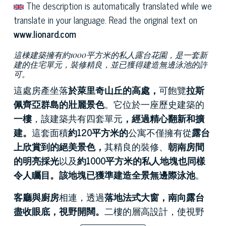
The description is automatically translated while we
translate in your language. Read the original text on
www.lionard.com
這棟建築擁有約1000平方米的私人露台花園，是一套新
建的住宅單元，裝修精良，並已獲得建造無邊泳池的許
可。
這處房產坐落
於萊里奇山丘的高處，
可飽覽
拉斯
佩齊亞群島的壯麗景色
。它位於一座歷史建築的
一樓
，該建築共有四套單元
，經過精心翻新和擴
建。
這套面積
約120平方米的
公寓不僅擁有從
露台
上欣賞到的絕美景色，
其精良的裝修、
朝南房間
的明亮採光
以及
約1000平方米的私人地塊也同樣
令人矚目。該地塊已獲準建造全景無邊際泳池
。
客廳與廚房
相連，透過
落地法式大窗，南向露台
盡收眼底，視野開闊。
二樓的層高設計，使視野
更加開闊，減少了視覺阻礙，讓
海灣成為起居空