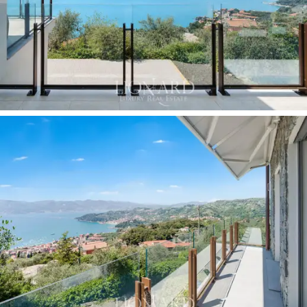
融入地中海灌木叢的橄欖樹林
，並呈多層延伸：
北側，一條公共小徑穿過綠蔭通往入口；南側，
花園緩緩向下延伸至俯瞰大海的天然觀景點。
已獲准在私人地塊上建造全景無邊泳池，
是該單
元相比同小區其他單元的
最大優勢
：買家無需承
擔任何額外的審批手續，即可輕鬆打造這一提升
房產
檔次、堪比私人度假
勝地的設施。此外，
私
人室內車庫、
屋頂
太陽能係統
以及高品質的裝
修，也使該房產的技術配置完全符合國際客戶的
期望。