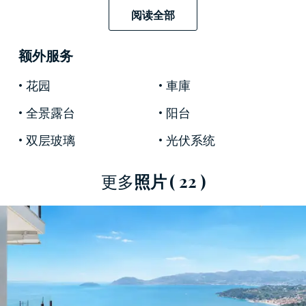
阅读全部
間的絕對焦點
。裸露的白色烤漆橫樑、拼花地板
以及貫穿整個房間的白色飾面，共同營造出明亮
额外服务
通透、現代感十足的氛圍。
花园
車庫
睡眠區包含
兩間臥室
。
主臥室設有獨立衛浴，可
直通全景露台，俯瞰海灣，是整棟住宅中最具代
全景露台
阳台
表性的房間。第二間臥室同樣朝南，採光充足，
双层玻璃
光伏系统
視野開闊，可欣賞到
同樣的海景。入口處設有一
間客用衛生間，完善了整個佈局，確保客人的隱
更多
照片
( 22 )
私和舒適度。
朝南的露台，配上玻璃欄桿和青銅
立柱，視野開
闊無阻，是這處住宅的天然展示空間：海灣、島
嶼、山丘以及萊里奇的屋頂盡收眼底，構成一幅
隨著日光變換而變幻的全景圖。
約1000平方公尺
的私人階梯花園環繞著建築，花園內點綴著一片