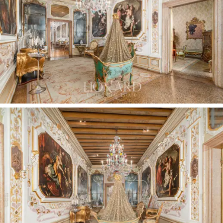
final dos anos 1700.
A grande escadaria monumental
leva ao majestoso piano nobile, que se abre para uma
série de salões lindamente decorados com
estuque
e
afrescos
, irradiando uma opulência elegante que, em
Veneza, permanece atemporal e contemporânea.
A
sala dourada
e
a sala de música
, juntamente com
a
sala tronetto, têm vista para o canal característico,
oferecendo o cenário perfeito para receber
hóspedes, amigos e familiares a qualquer hora do
dia, enquanto aprecia a vista esplêndida e a luz
natural que flui através das sete portas francesas
pintadas na tradicional laca Verde Venezia. Uma sala
de passagem adjacente, com um magnífico guarda-
roupa embutido decorado com chinoiserie, conecta-se
convenientemente à vasta sala de jantar formal,
adornada com piso seminato deslumbrante e tetos de