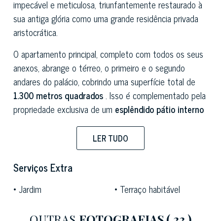
impecável e meticulosa, triunfantemente restaurado à
sua antiga glória como uma grande residência privada
aristocrática.
O apartamento principal, completo com todos os seus
anexos, abrange o térreo, o primeiro e o segundo
andares do palácio, cobrindo uma superfície total de
1.300 metros quadrados
. Isso é complementado pela
propriedade exclusiva de um
esplêndido pátio interno
e um
jardim privado de 315 metros quadrados
,
acessado através do imponente portego. A
LER TUDO
propriedade também inclui uma
unidade adicional
no
terceiro andar do palácio, exigindo renovação completa.
Serviços Extra
Este espaço pode ser facilmente conectado ao
Jardim
Terraço habitável
apartamento principal abaixo por meio de uma escada
interna. Um exclusivo
porta d'acqua
garante acesso
OUTRAS
FOTOGRAFIAS
( 33 )
direto à propriedade por barco.