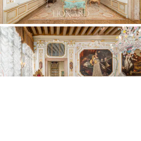
vigas de madeira com afrescos. No lado oposto, a
cozinha, o escritório do zelador — equipado com uma
sala de tecnologia para vigilância em tempo real de
toda a propriedade por meio de câmeras — uma sala
de jantar mais informal realçada por uma elegante
boiserie em marfim, Verde Venezia e folha de ouro, bem
como uma sala adicional atualmente usada como
escritório particular do proprietário, completam esta
parte da residência. Um banheiro de hóspedes serve a
área de estar.
Um corredor leva aos aposentos principais, com um
quarto principesco inteiramente decorado com
afrescos, estuques folheados a ouro, baixos-relevos
sobre portas e um piso seminato lindamente intrincado.
Um banheiro privativo e um imenso closet, mobiliado
com armários personalizados em laca Verde Venezia e