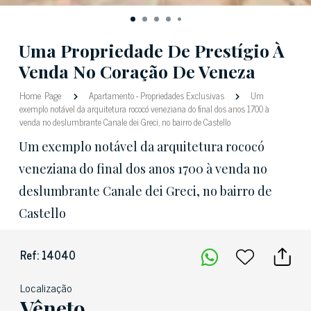
Uma Propriedade De Prestígio À
Venda No Coração De Veneza
Home Page
Apartamento
-
Propriedades Exclusivas
Um
exemplo notável da arquitetura rococó veneziana do final dos anos 1700 à
venda no deslumbrante Canale dei Greci, no bairro de Castello
Um exemplo notável da arquitetura rococó
veneziana do final dos anos 1700 à venda no
deslumbrante Canale dei Greci, no bairro de
Castello
Ref: 14040
Localização
Vêneto