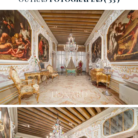
Localizada no
bairro de Castello
, um dos mais
autênticos e animados de
Veneza
, a propriedade fica
literalmente a poucos passos da
Praça de São Marcos
e do calli mais famoso da cidade. A área oferece um
equilíbrio perfeito entre elegância histórica e vida
cotidiana local, com uma variedade de boutiques,
restaurantes e cafés típicos.
O Parque da Bienal
,
famoso por sediar a prestigiosa Bienal de Arte
Contemporânea a cada dois anos, fica nas imediações,
oferecendo uma conexão importante tanto com o
ambiente natural ao redor quanto com a cena artística
internacional.
Este prestigioso palácio à venda representa um
exemplo notável da arquitetura rococó veneziana do