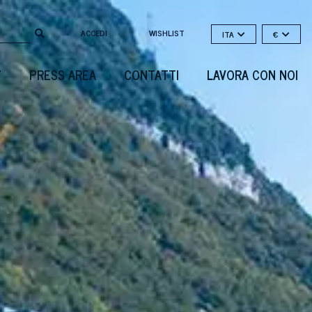
ACCEDI
WISHLIST
ITA
€
Y
PRESS AREA
CONTATTI
LAVORA CON NOI