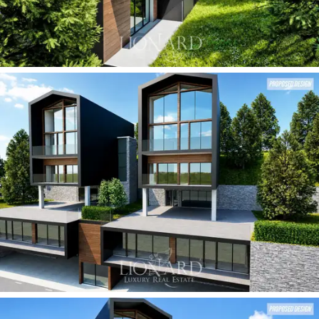
nyújt a hófödte csúcsokra. A jellegzetes,
anyagközpontú minimalizmus
jellemzi a
belsőépítészetet, amely a tetőtéri mennyezetet
harmonizálja a természetes fa gerendákkal és a világos
tölgyfa padlóval. A legapróbb részletekig aprólékosan
kidolgozott, galambszürke és égetett barna árnyalatok
organikus palettáján
készült bútorok közé tartoznak a
bársony és buklé kárpitozású ülőgarnitúrák, amelyek
egy központi dohányzóasztalt vesznek körül, kifinomult
alpesi intimitás
hangulatát teremtve közvetlenül a
lejtők felett.
A belső terek elrendezését
mesterien alakították ki,
hogy az alpesi jóllét koncepcióját emeljék ki, a
csúcsokon töltött napok utáni tiszta felfrissülés
szentélyét kínálva. Az alsó szinteken, a sziklába