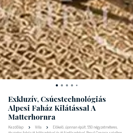
Exkluzív, Csúcstechnológiás
Alpesi Faház Kilátással A
Matterhornra
Kezdőlap
Villa
Előkelő, újonnan épült, 550 négyzetméteres,
ötszintes faház öt hálószobával és öt fürdőszobával, Breuil-Cervinia szívében.