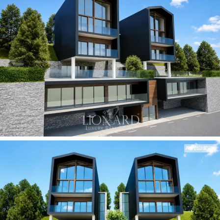
tömören integrálva és helyi kőburkolattal kiegészítve,
egy exkluzív
privát wellnessrészleg található, amely
a legmodernebb edzőtechnológiával felszerelt
fitneszrészleggel rendelkezik
. A hálórészben
kifinomult eleganciájú fő hálószobák találhatók,
mindegyikhez saját fürdőszoba tartozik, amelyet
egyedi anyagokból készítettek. Egy
különálló
melléképület
tovább növeli az ingatlan értékét, ideális
a vendégek vagy a kiszolgáló személyzet maximális
magánéletének biztosítására. A logisztikai kiválóságot
egy
tágas, fedett garázs
biztosítja az utcaszinten,
amelyet egy háromállásos kültéri parkoló egészít ki,
garantálva a gyors és
praktikus járműhozzáférést
még a legnagyobb havazás idején is.