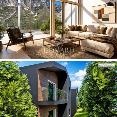
és polírozott fém tiszta tömegeiből álló sziluett az
ég felé magasodik,
acéloszlopok támasztják alá,
amelyek rendkívüli könnyedségérzetet kölcsönöznek.
Az üvegkorlátokkal védett
panorámás teraszok
teljes
és akadálytalan kilátást nyújtanak a környező
csúcsokra. Az ikonikus
sarokhelyen
fekvő ingatlan
harmonikusan kiegészíti a híres Hotel Brehorn
történelmi kőhomlokzatát, tökéletesen ötvözve az
alpesi Belle Époque
örökségét és a kortárs
luxus
ingatlanok élvonalát.
A nappalik belső tereit úgy tervezték, hogy fokozzák
az alpesi táj fenségét
, mélyreható vizuális hatású
építészeti megoldásokat alkalmazva. A
nagy
nappaliban
egy monumentális, háromszögletű üvegfal
található, amelyet optikai távcsőként terveztek, amely
megragadja a zenitális fényt, és kristálytiszta kilátást