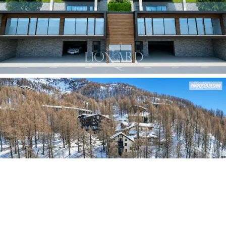
A kép egy tervezett fejlesztést ábrázol számítógéppel
generált látványtervek alapján, és nem tükrözi az
ingatlan jelenlegi állapotát.