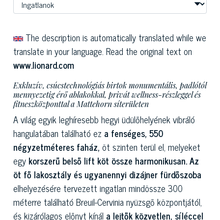
The description is automatically translated while we
translate in your language. Read the original text on
www.lionard.com
Exkluzív, csúcstechnológiás birtok monumentális, padlótól
mennyezetig érő ablakokkal, privát wellness-részleggel és
fitneszközponttal a Mattehorn síterületen
A világ egyik leghíresebb hegyi üdülőhelyének vibráló
hangulatában található ez
a fenséges, 550
négyzetméteres faház,
öt szinten terül el, melyeket
egy
korszerű belső lift köt össze harmonikusan.
Az
öt fő lakosztály és ugyanennyi dizájner fürdőszoba
elhelyezésére tervezett ingatlan mindössze 300
méterre található Breuil-Cervinia nyüzsgő központjától,
és kizárólagos előnyt kínál
a lejtők közvetlen, síléccel