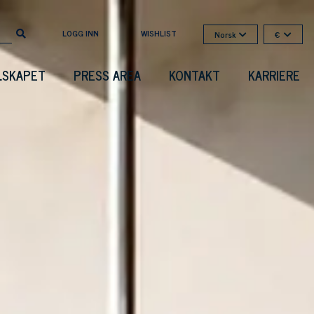
LOGG INN
WISHLIST
Norsk
€
LSKAPET
PRESS AREA
KONTAKT
KARRIERE