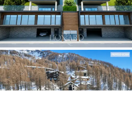
de estacionamento exterior para três carros,
garantindo
acesso imediato e prático aos veículos
mesmo durante as mais intensas nevões.
A imagem retrata um projeto de desenvolvimento
proposto, utilizando renderizações geradas por
computador, e não reflete o estado atual do imóvel.