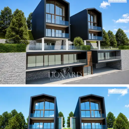
O
layout dos espaços interiores
foi magistralmente
orquestrado para elevar o conceito de bem-estar
alpino, oferecendo um santuário de puro
rejuvenescimento após dias passados nos picos. Nos
níveis inferiores, solidamente integrado à rocha e
realçado pelo revestimento em pedra local, encontra-
se um
spa privativo exclusivo com área de fitness
equipada com a mais recente tecnologia de treino. A
área de dormir compreende
suítes master de refinada
elegância,
cada uma com casa de banho privativa
adornada com uma seleção de materiais feitos à
medida. Um
anexo independente
enriquece ainda mais
a propriedade, ideal para garantir a máxima privacidade
a hóspedes ilustres ou funcionários. A excelência
logística é assegurada por uma
espaçosa garagem
coberta
ao nível da rua, complementada por uma área