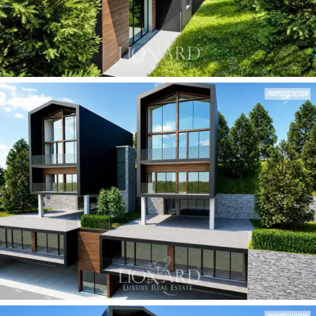
realçar a
majestade da paisagem alpina
, utilizando
soluções arquitetônicas de profundo impacto visual. A
imponente sala de recepção
apresenta uma
monumental parede de vidro com tripla inclinação,
concebida como um telescópio óptico que captura a
luz zenital e emoldura uma vista cristalina dos picos
nevados. O design de interiores, caracterizado por um
minimalismo distinto e focado nos materiais
,
harmoniza tetos mansardados com vigas expostas em
madeira natural e piso de carvalho claro. O mobiliário,
meticulosamente confeccionado até o último detalhe e
apresentado em uma
paleta orgânica
de tons cinza-
pombo e marrom-queimado, inclui assentos estofados
em veludo e bouclé ao redor de uma mesa de centro,
criando uma atmosfera de
refinada intimidade alpina
suspensa diretamente acima das encostas.