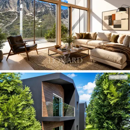
balanço
contra a neve e aninhada entre pinheiros
centenários. A silhueta, composta por volumes limpos
em
madeira tratada termicamente e metal polido,
eleva-se em direção ao céu, sustentada por pilares de
aço que conferem uma extraordinária sensação de
leveza e amplitude. Os
terraços panorâmicos
,
protegidos por balaustradas de vidro, oferecem uma
vista completa e desimpedida dos picos circundantes.
Situada em uma
localização icônica de esquina,
a
propriedade complementa harmoniosamente a fachada
histórica de pedra do famoso Hotel Brehorn, criando
uma fusão perfeita entre o legado da
Belle Époque
alpina
e a vanguarda do
mercado imobiliário de luxo
contemporâneo.
Os interiores das áreas de estar foram projetados para