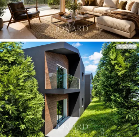
d’angolo iconica
, la residenza dialoga armoniosamente
con lo storico profilo in pietra del celebre Hotel Brehorn,
creando un connubio perfetto tra l'eredità della
Belle
Époque alpina
e le più evolute frontiere del
luxury
real estate
contemporaneo.
Gli ambienti interni della zona living sono stati
progettati per esaltare la
maestosità del profilo
alpino
, avvalendosi di soluzioni architettoniche dal
profondo vigore scenografico. Il
salone di alta
rappresentanza
è caratterizzato da una monumentale
parete cristallina a tripla inclinazione, concepita come un
cannocchiale ottico che cattura la luce zenitale e
incornicia la visione nitida delle vette innevate. L'interior
design, improntato a un
minimalismo materico
d’autore
, armonizza soffitti mansardati con travi a vista