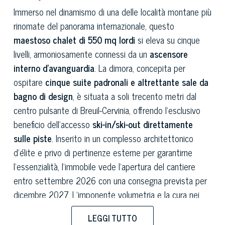
Immerso nel dinamismo di una delle località montane più
rinomate del panorama internazionale, questo
maestoso chalet di 550 mq lordi
si eleva su cinque
livelli, armoniosamente connessi da un
ascensore
interno d’avanguardia
. La dimora, concepita per
ospitare
cinque suite padronali e altrettante sale da
bagno di design
, è situata a soli trecento metri dal
centro pulsante di Breuil-Cervinia, offrendo l'esclusivo
beneficio dell'accesso
ski-in/ski-out direttamente
sulle piste
. Inserito in un complesso architettonico
d’élite e privo di pertinenze esterne per garantirne
l'essenzialità, l'immobile vede l'apertura del cantiere
entro settembre 2026 con una consegna prevista per
dicembre 2027. L’imponente volumetria e la cura nei
servizi di eccellenza ne fanno una residenza di
LEGGI TUTTO
altissima rappresentanza alpina
, ideale per