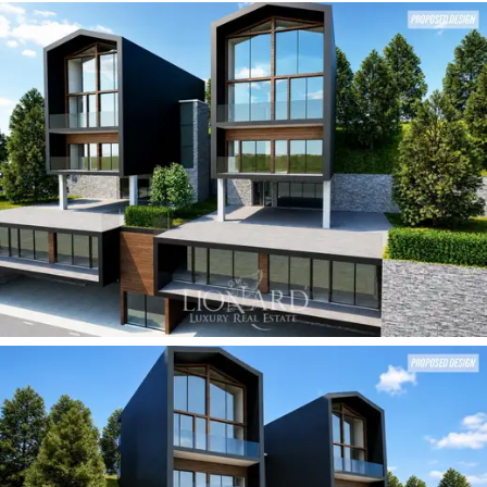
in essenza naturale e pavimentazioni in rovere chiaro.
Gli arredi, curati in ogni dettaglio e declinati in una
palette organica
di toni tortora e marrone bruciato,
includono sedute in velluto e tessuti bouclé che
circondano un tavolo da caffè centrale, definendo
un'atmosfera di
raffinata intimità alpina
sospesa
direttamente sulle piste.
La
distribuzione degli spazi interni
è stata
magistralmente orchestrata per elevare il concetto di
benessere alpino, offrendo un rifugio di pura
rigenerazione dopo le giornate trascorse sulle vette.
Nei livelli basamentali, solidamente fusi con la materia
rocciosa e nobilitati da un rivestimento in pietra
autoctona, si svela un’esclusiva
spa privata con area
fitness
equipaggiata con le più moderne tecnologie per