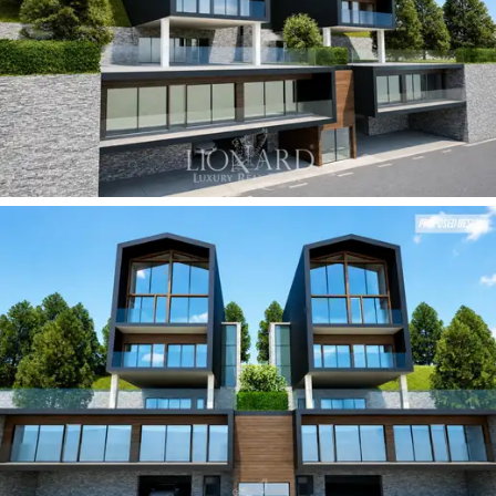
l’allenamento. La zona notte si compone di
suite
padronali di raffinata eleganza
, ognuna dotata di
servizi en-suite impreziositi da una selezione di materiali
d’autore. La proprietà è ulteriormente valorizzata da
una
dependance indipendente
, soluzione ideale per
garantire la massima riservatezza a ospiti di riguardo o
al personale di servizio. L’eccellenza logistica è sancita
da un
ampio garage coperto
al piano stradale,
integrato da un’area di parcheggio esterna per tre
vetture, assicurando un
accesso carrabile immediato
e funzionale anche durante le più intense precipitazioni
nevose.
L'immagine rappresenta una proposta di valorizzazione
tramite rendering e non lo stato attuale dell'immobile