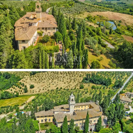
történelmi melléképületből és raktárhelyiségből. A
földszinten
egy pazar fogadótér, egy nagy közös
társalgó található, amelyet egy impozáns kandalló
fokoz, valamint két tágas, korabeli étkező található
professzionális konyhával, amelyek akár 150 vendég
befogadására is alkalmasak. Az
emeleteken
29
impozáns apartman
és a hozzájuk tartozó
vendéglakosztályok kaptak helyet, ahol a freskókkal
díszített mennyezet, az elegáns díszlécek és a 18.
századi szalonok keverednek a fa gerendák, terrakotta
csempék és antik terrakotta padló rusztikus toszkán
bájával.
A Nemes Kápolna
a legnagyobb presztízsű tér,
amelyet teljes egészében a barokk festő, Cosimo
Ulivelli freskói festettek, és a kastély szent szárnyát
díszíti. A központi komplexumtól nem messze található
egy régi, kétszintes pajta, amelyet ízlésesen