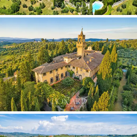
alatt a birtok a reneszánsz
„művészeti trezorává
”
vált, amelyet biztonsága miatt titkos menedékként
választottak az Uffizi és a Palazzo Pitti
272
remekművének
védelmére, köztük Botticelli
Primaverájának, valamint Giotto és Ghirlandaio
történelmi alkotásainak. A 20. század elején a környék
a nemzetközi arisztokrácia mágnesévé vált: Sir George
Sitwell megvásárolta a birtokot, és 1921-ben megbízta
a toszkán mestert
, Gino Severinit
a híres
„Sala delle
Maschere” (Álarcok Csarnoka)
megalkotásával, egy
festői remekművel, amely a nappalit a Commedia
dell'Arte karaktereivel díszíti, friss mediterrán fényben.
A birtok négy impozáns építészeti építményből áll, a
főépület összesen körülbelül 6740 négyzetmétert
foglal el, valamint további 430 négyzetméternyi