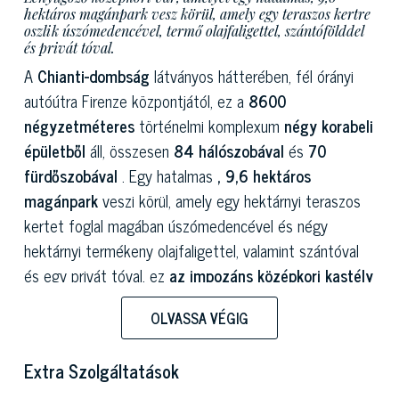
hektáros magánpark vesz körül, amely egy teraszos kertre
oszlik úszómedencével, termő olajfaligettel, szántófölddel
és privát tóval.
A
Chianti-dombság
látványos hátterében, fél órányi
autóútra Firenze központjától, ez a
8600
négyzetméteres
történelmi komplexum
négy korabeli
épületből
áll, összesen
84 hálószobával
és
70
fürdőszobával
. Egy hatalmas
, 9,6 hektáros
magánpark
veszi körül, amely egy hektárnyi teraszos
kertet foglal magában úszómedencével és négy
hektárnyi termékeny olajfaligettel, valamint szántóval
és egy privát tóval, ez
az impozáns középkori kastély
Firenzétől nem messze áll. A Karoling-korban kezdődő
OLVASSA VÉGIG
és a nemesi Acciaioli család által megszilárdított,
évszázadokon átívelő dicsőséges történelem
Extra Szolgáltatások
eredményeként az egész birtok nagyszerű