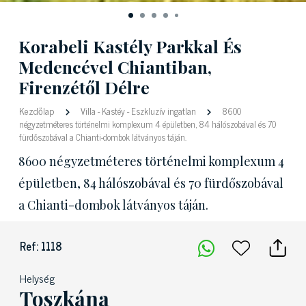
Korabeli Kastély Parkkal És
Medencével Chiantiban,
Firenzétől Délre
Kezdőlap
Villa
-
Kastéy
-
Eszkluzív ingatlan
8600
négyzetméteres történelmi komplexum 4 épületben, 84 hálószobával és 70
fürdőszobával a Chianti-dombok látványos táján.
8600 négyzetméteres történelmi komplexum 4
épületben, 84 hálószobával és 70 fürdőszobával
a Chianti-dombok látványos táján.
Ref: 1118
Helység
Toszkána