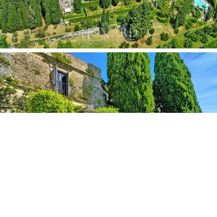
felújítottak egy
180 négyzetméteres különálló
villává,
négy hálószobával, három fürdőszobával és egy
hangulatos kandallóval a nappaliban. A kastélyhoz
kapcsolódó, további 1600 négyzetméteres
épületekben további 10 apartman található, így a teljes
férőhely 20 hálószobára és 20 fürdőszobára
emelkedik. Az ingatlant egy nemrég elkészült stúdió és
további, raktárként használt helyiségek teszik teljessé.
A birtok
9,6 hektáros
területe valódi védett
természeti kilátópontot képez, ahol az autentikus
toszkán jelleg
4,7 hektárnyi
specializált olajfaligetben,
3,6 hektárnyi
szántóföldben és egy öntözésre
használt nagy
magántóban
nyilvánul meg. A kastélyt
egy csodálatos, körülbelül
10 000 négyzetméteres
teraszos kert veszi körül,
amelyet ügyesen
parkosítanak, és illatos citromliget gazdagít. A