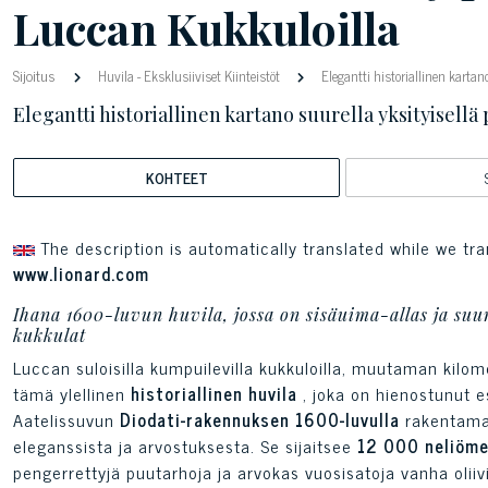
Luccan Kukkuloilla
Sijoitus
Huvila
-
Eksklusiiviset Kiinteistöt
Elegantti historiallinen kartan
Elegantti historiallinen kartano suurella yksityisellä
KOHTEET
The description is automatically translated while we tra
www.lionard.com
Ihana 1600-luvun huvila, jossa on sisäuima-allas ja suu
kukkulat
Luccan suloisilla kumpuilevilla kukkuloilla, muutaman kilo
tämä ylellinen
historiallinen huvila
, joka on hienostunut e
Aatelissuvun
Diodati-rakennuksen 1600-luvulla
rakentam
eleganssista ja arvostuksesta. Se sijaitsee
12 000 neliömet
pengerrettyjä puutarhoja ja arvokas vuosisatoja vanha oliiv