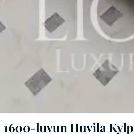
1600-luvun Huvila Kylpyl