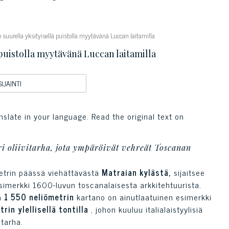
o suurella yksityisellä puistolla myytävänä Luccan laitamilla
 puistolla myytävänä Luccan laitamilla
SIJAINTI
nslate in your language. Read the original text on
ri oliivitarha, jota ympäröivät vehreät Toscanan
metrin päässä viehättävästä
Matraian kylästä,
sijaitsee
simerkki 1600-luvun toscanalaisesta arkkitehtuurista.
a
1 550 neliömetrin
kartano on ainutlaatuinen esimerkki
rin ylellisellä tontilla
, johon kuuluu italialaistyylisiä
itarha.