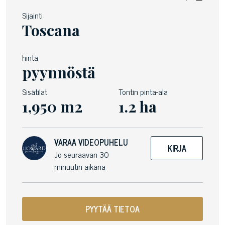
Sijainti
Toscana
hinta
pyynnöstä
Sisätilat
Tontin pinta-ala
1,950 m2
1.2 ha
VARAA VIDEOPUHELU
KIRJA
Jo seuraavan 30
minuutin aikana
PYYTÄÄ TIETOA