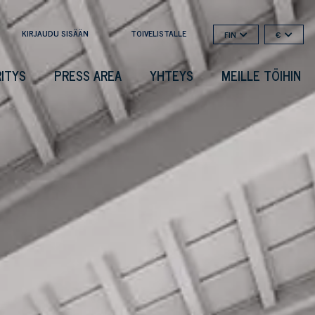
KIRJAUDU SISÄÄN
TOIVELISTALLE
FIN
€
RITYS
PRESS AREA
YHTEYS
MEILLE TÖIHIN