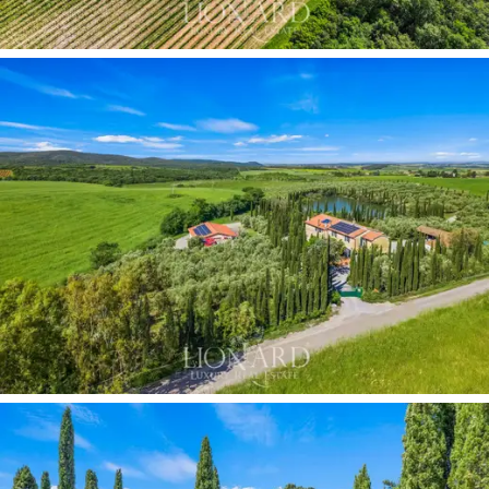
olup, yüksek kaliteli şarap üretimi için gerekli tüm
ekipmanlarla, kesik çelik fıçılarla ve sıcaklık kontrol
sistemiyle donatılmıştır. 281 m2 alana sahip tesiste
depo, şişeleme hattı ve banyolu idari ofis bulunmaktadır.
Sitenin dış cephesi büyüleyici ve yemyeşil bir manzara
sunuyor.
Kapalı bahçe
güvenlik sağlar ve
selvi ve
zeytin ağaçları ile atmosfere huzur katan özel bir
göl
ile pitoresk, tipik Toskana manzaraları sunar. 68
metrekarelik bir gölgelik, tarım ekipmanları ve araçları
için barınak sağlıyor. Arazinin atan kalbi
olan bağ,
9,6
hektarlık bir alanı
kaplıyor ve esas olarak Maremma
DOC'un yanı sıra Toscana IGT üretiyor. Sangiovese,
Cabernet Sauvignon, Merlot, Syrah, Canaiolo ve
Ciliegiolo'yu da içeren üzüm çeşitleri,
yılda yaklaşık
80.000 şişelik
kaliteli şarapların geniş bir yelpazesinin
üretiminde büyük esneklik sunarak bölgenin şarapçılık