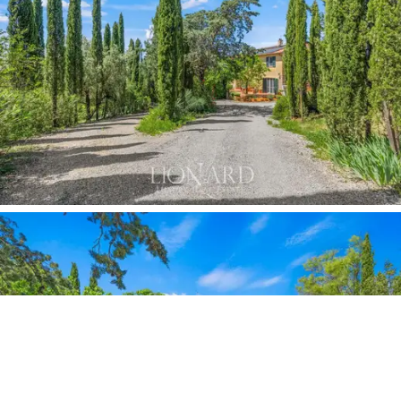
geleneğiyle derin bir bağlantı olduğunu gösteriyor.
Zeytinlik, yıllık yaklaşık
700 kg sızma zeytinyağı
üretimi için 1.000 ağaçtan oluşan yaklaşık 2
hektarlık bir alanı kaplamaktadır.
Arazinin geri kalan
kısmı
6 hektar orman
ve
6 hektar tarım arazisine
ayrılmıştır.
Üzüm bağları ve zeytinlikler arasında gezinebileceğiniz,
gölün huzurunun ve panoramik terasından muhteşem
gün batımının tadını çıkarabileceğiniz bu muhteşem
satılık mülk, doğa ve konforun uyum içinde buluştuğu
gerçek bir sığınaktır. Maremma tepelerinin huzurlu
atmosferi, doğrudan tesiste üretilen yüksek kaliteli
şarapların tadına bakma olanağıyla birleştiğinde, bu
mülkü
iyi yaşamayı sevenler için eşsiz bir fırsat
haline getiriyor.
Sanat şehirlerine, plajlara ve spa