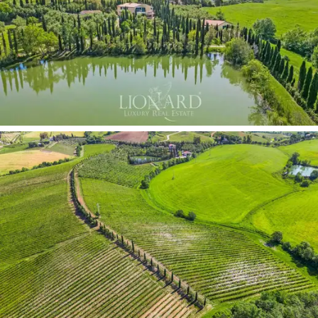
özgü rustik tadı
korumakla birlikte, tüm modern
olanaklarla donatılmış geniş ve aydınlık iç mekanlara
sahiptir.
Taş ve tuğla duvarlar, ahşap kirişler ve
terakota zeminlerle
karakterize edilen
ana çiftlik evi
,
toplam
320 m2'nin üzerinde bir alana sahip iki kata
yayılmıştır.
Zemin katta mutfak ve yemek odası, iki
yatak odası ve iki banyo içeren geniş bir oturma alanı
bulunmaktadır. Birinci kata çıkıldığında ikinci bir oturma
odası, ikinci bir mutfak, ebeveyn banyolu ve gömme
dolaplı bir ana yatak odası, iki ilave yatak odası ve bir
banyo bulunmaktadır. İkinci bir binanın içinde
44 m2'lik
büyüleyici bir ek bina bulunmaktadır:
hazır mutfak,
oturma alanı, banyo ve yatak odası içeren bağımsız bir
yaşam çözümü.
Şarap mahzeni,
üzümün işlenmesi,
fermantasyonu ve yıllandırılmasına yönelik odaların
bulunduğu bir yapıdır. Betonarme olarak inşa edilmiş