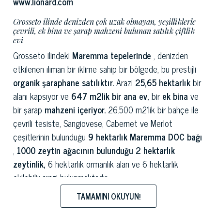
www.lionard.com
Grosseto ilinde denizden çok uzak olmayan, yeşilliklerle
çevrili, ek bina ve şarap mahzeni bulunan satılık çiftlik
evi
Grosseto ilindeki
Maremma tepelerinde
, denizden
etkilenen ılıman bir iklime sahip bir bölgede, bu prestijli
organik şaraphane satılıktır.
Arazi
25,65 hektarlık
bir
alanı kapsıyor ve
647 m2lik bir ana ev,
bir
ek bina
ve
bir şarap
mahzeni içeriyor.
26.500 m2'lik bir bahçe ile
çevrili tesiste, Sangiovese, Cabernet ve Merlot
çeşitlerinin bulunduğu
9 hektarlık Maremma DOC bağı
,
1000 zeytin ağacının bulunduğu 2 hektarlık
zeytinlik,
6 hektarlık ormanlık alan ve 6 hektarlık
ekilebilir arazi bulunmaktadır.
TAMAMINI OKUYUN!
Çiftlik, doğal güzelliği ve kültürel zenginliğiyle ünlü bir
bölge olan Toskana'nın Lazio'ya yaklaştığı Maremma'nın