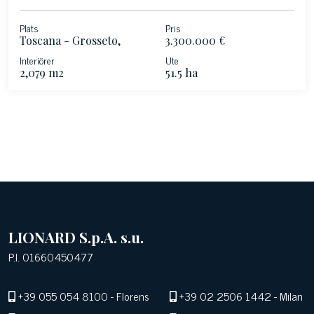
Plats
Pris
Toscana - Grosseto,
3.300.000 €
Toscana
Interiörer
Ute
2,079 m2
51.5 ha
LIONARD S.p.A. s.u.
P.I. 01660450477
+39 055 054 8100
- Florens
+39 02 2506 1442
- Milan