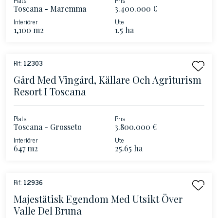
Toscana - Maremma
3.400.000 €
Interiörer
Ute
1,100 m2
1.5 ha
Rif:
12303
Gård Med Vingård, Källare Och Agriturism
Resort I Toscana
Plats
Pris
Toscana - Grosseto
3.800.000 €
Interiörer
Ute
647 m2
25.65 ha
Rif:
12936
Majestätisk Egendom Med Utsikt Över
Valle Del Bruna