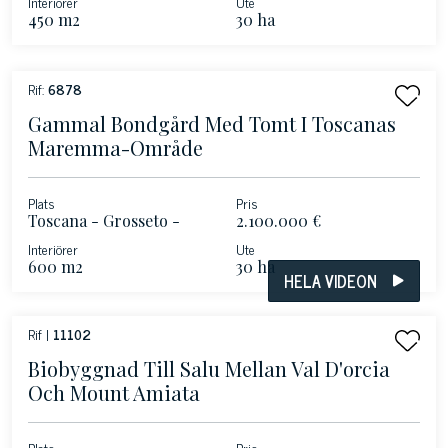
Interiörer
Ute
450 m2
30 ha
Rif:
6878
Gammal Bondgård Med Tomt I Toscanas
Maremma-Område
Plats
Pris
Toscana - Grosseto -
2.100.000 €
Maremma
Interiörer
Ute
600 m2
30 ha
HELA VIDEON
Rif |
11102
Biobyggnad Till Salu Mellan Val D'orcia
Och Mount Amiata
Plats
Pris