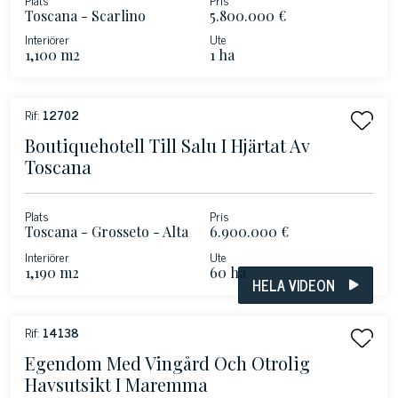
Toscana - Scarlino
5.800.000 €
Interiörer
Ute
1,100 m2
1 ha
Rif:
12702
Boutiquehotell Till Salu I Hjärtat Av
Toscana
Plats
Pris
Toscana - Grosseto - Alta
6.900.000 €
Maremma
Interiörer
Ute
1,190 m2
60 ha
HELA VIDEON
Rif:
14138
Egendom Med Vingård Och Otrolig
Havsutsikt I Maremma