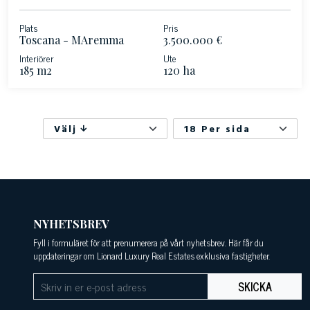
Plats
Pris
Toscana - MAremma
3.500.000 €
Interiörer
Ute
185 m2
120 ha
Välj
18 Per sida
NYHETSBREV
Fyll i formuläret för att prenumerera på vårt nyhetsbrev. Här får du
uppdateringar om Lionard Luxury Real Estates exklusiva fastigheter.
SKICKA