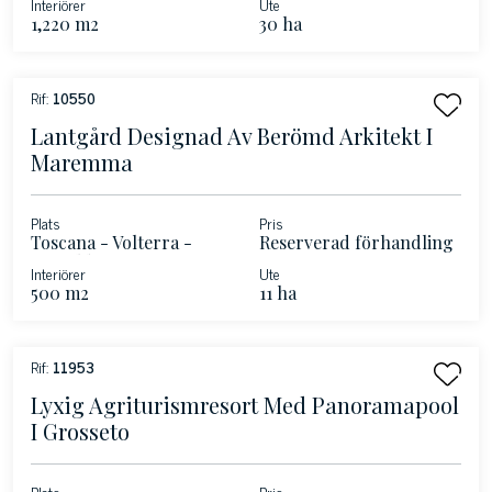
Interiörer
Ute
1,220 m2
30 ha
Rif:
10550
Lantgård Designad Av Berömd Arkitekt I
Maremma
Plats
Pris
Toscana - Volterra -
Reserverad förhandling
Certaldo
Interiörer
Ute
500 m2
11 ha
Rif:
11953
Lyxig Agriturismresort Med Panoramapool
I Grosseto
Plats
Pris