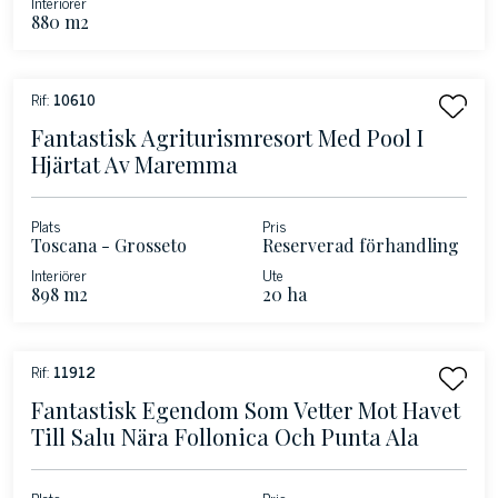
Interiörer
880 m2
Rif:
10610
Fantastisk Agriturismresort Med Pool I
Hjärtat Av Maremma
Plats
Pris
Toscana - Grosseto
Reserverad förhandling
Interiörer
Ute
898 m2
20 ha
Rif:
11912
Fantastisk Egendom Som Vetter Mot Havet
Till Salu Nära Follonica Och Punta Ala
Plats
Pris