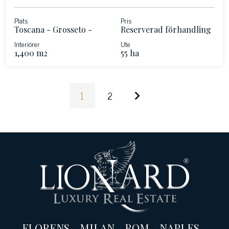
Plats
Pris
Toscana - Grosseto -
Reserverad förhandling
Maremma
Interiörer
Ute
1,400 m2
55 ha
1
2
FLORENS
-
MILAN
-
ROM
-
NAPLES
-