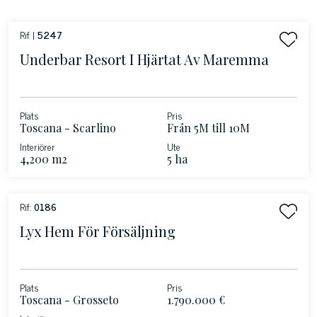
Rif |
5247
Underbar Resort I Hjärtat Av Maremma
Plats
Pris
Toscana - Scarlino
Från 5M till 10M
Interiörer
Ute
4,200 m2
5 ha
Rif:
0186
Lyx Hem För Försäljning
Plats
Pris
Toscana - Grosseto
1.790.000 €