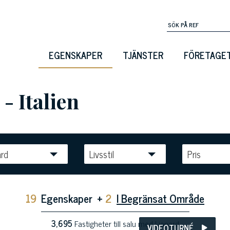
EGENSKAPER
TJÄNSTER
FÖRETAGE
 - Italien
rd
Livsstil
Pris
19
Egenskaper
+
2
I Begränsat Område
3,695
Fastigheter till salu med Lionard
VIDEOTURNÉ