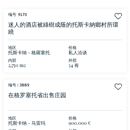
编号:
9170
迷人的酒店被綠樹成蔭的托斯卡納鄉村所環
繞
地区
价格
托斯卡纳 - 格羅塞托
私人洽谈
内部
外部
2,750 m2
34 有
编号 |
3889
在格罗塞托省出售庄园
地区
价格
托斯卡纳 - 马雷玛
900.000 €