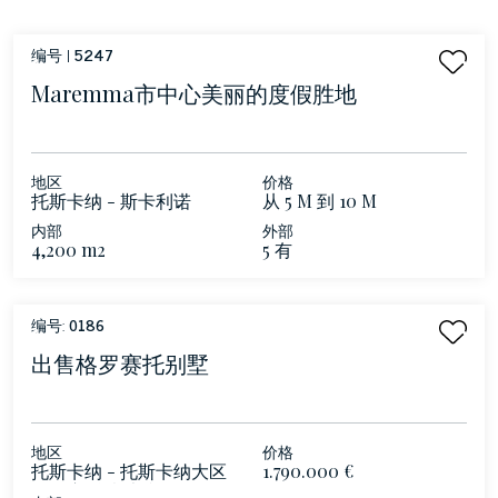
编号 |
5247
Maremma市中心美丽的度假胜地
地区
价格
托斯卡纳 - 斯卡利诺
从 5 M 到 10 M
内部
外部
4,200 m2
5 有
编号:
0186
出售格罗赛托别墅
地区
价格
托斯卡纳 - 托斯卡纳大区
1.790.000 €
格罗赛托 意大利