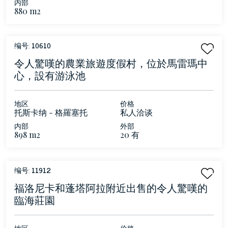
内部
880 m2
编号:
10610
令人驚嘆的農業旅遊度假村，位於馬雷瑪中
心，設有游泳池
地区
价格
托斯卡纳 - 格羅塞托
私人洽谈
内部
外部
898 m2
20 有
编号:
11912
福洛尼卡和蓬塔阿拉附近出售的令人驚嘆的
臨海莊園
地区
价格