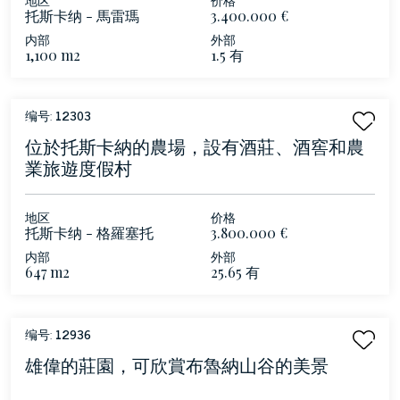
托斯卡纳 - 馬雷瑪
3.400.000 €
内部
外部
1,100 m2
1.5 有
编号:
12303
位於托斯卡納的農場，設有酒莊、酒窖和農
業旅遊度假村
地区
价格
托斯卡纳 - 格羅塞托
3.800.000 €
内部
外部
647 m2
25.65 有
编号:
12936
雄偉的莊園，可欣賞布魯納山谷的美景