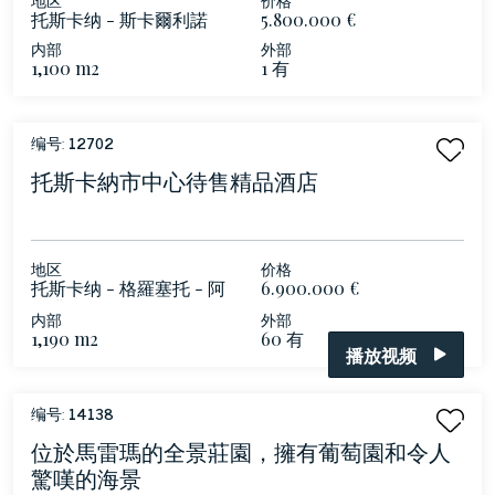
托斯卡纳 - 斯卡爾利諾
5.800.000 €
内部
外部
1,100 m2
1 有
编号:
12702
托斯卡納市中心待售精品酒店
地区
价格
托斯卡纳 - 格羅塞托 - 阿
6.900.000 €
爾塔馬雷馬
内部
外部
1,190 m2
60 有
播放视频
编号:
14138
位於馬雷瑪的全景莊園，擁有葡萄園和令人
驚嘆的海景