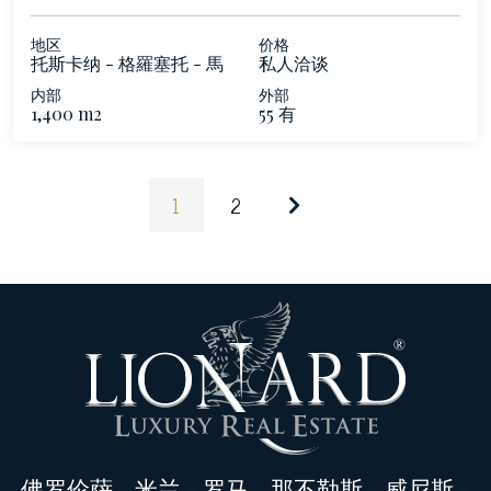
地区
价格
托斯卡纳 - 格羅塞托 - 馬
私人洽谈
雷馬
内部
外部
1,400 m2
55 有
1
2
佛罗伦萨
-
米兰
-
罗马
-
那不勒斯
-
威尼斯
-