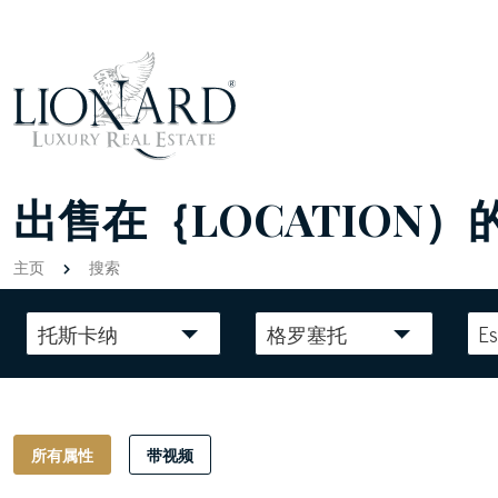
出售在｛LOCATION）
主页
搜索
托斯卡纳
格罗塞托
Es
所有属性
带视频