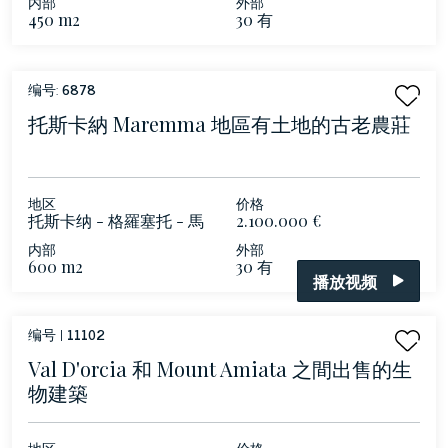
内部
外部
450 m2
30 有
编号:
6878
托斯卡納 Maremma 地區有土地的古老農莊
地区
价格
托斯卡纳 - 格羅塞托 - 馬
2.100.000 €
雷馬
内部
外部
600 m2
30 有
播放视频
编号 |
11102
Val D'orcia 和 Mount Amiata 之間出售的生
物建築
地区
价格