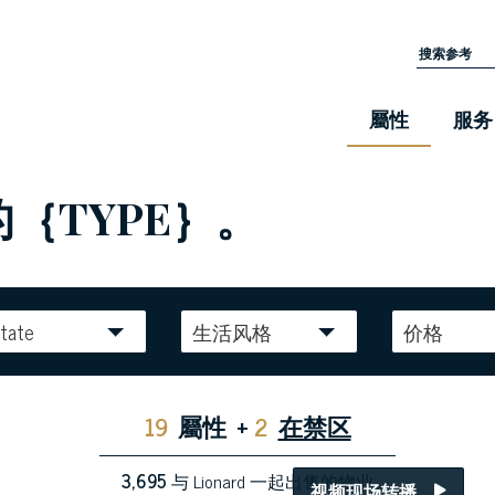
屬性
服务
的｛TYPE｝。
tate
生活风格
价格
19
屬性
+
2
在禁区
3,695
与 Lionard 一起出售的物业
视频现场转播