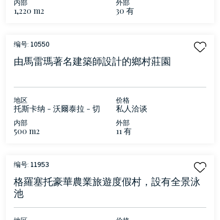
内部
外部
1,220 m2
30 有
编号:
10550
由馬雷瑪著名建築師設計的鄉村莊園
地区
价格
托斯卡纳 - 沃爾泰拉 - 切
私人洽谈
塔爾多
内部
外部
500 m2
11 有
编号:
11953
格羅塞托豪華農業旅遊度假村，設有全景泳
池
地区
价格