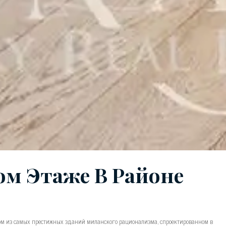
м Этаже В Районе
м из самых престижных зданий миланского рационализма, спроектированном в