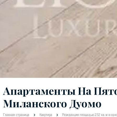
Апартаменты На Пято
Миланского Дуомо
Главная страница
Квартира
Резиденция площадью 232 кв. м в одно