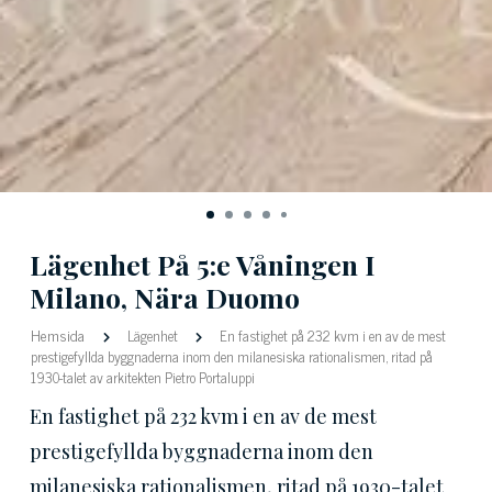
Lägenhet På 5:e Våningen I
Milano, Nära Duomo
Hemsida
Lägenhet
En fastighet på 232 kvm i en av de mest
prestigefyllda byggnaderna inom den milanesiska rationalismen, ritad på
1930-talet av arkitekten Pietro Portaluppi
En fastighet på 232 kvm i en av de mest
prestigefyllda byggnaderna inom den
milanesiska rationalismen, ritad på 1930-talet