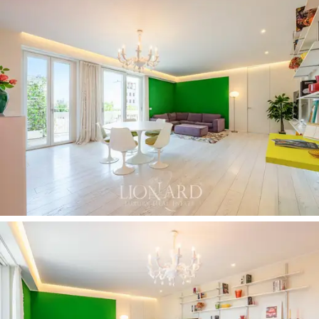
ett runt bord för måltider utomhus och erbjuder
pittoresk utsikt.
Sovrummet består av ett
sovrum med eget badrum,
flankerat av ytterligare tre sovrum, varav ett kan
omvandlas till ett arbetsrum, alla med delat badrum.
Planlösningen säkerställer avskildhet och mångsidighet,
med möjlighet att skapa en separat svit eller en
dedikerad arbetsyta utan att störa flödet i
vardagsrummet.
Intill huvudlägenheten och tillgänglig från avsatsen, finns
en
fristående lägenhet på cirka 35 kvm
, för
närvarande konfigurerad som en studio med kök och
badrum. De två enheterna är internt sammankopplade
och
kan enkelt kombineras till en enda lägenhet,
vilket ökar den totala golvytan till
cirka 267 kvm.
En