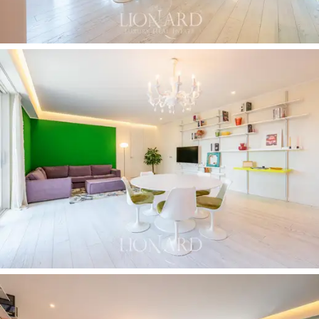
す。
メインのフラットに隣接し、踊り場からアクセ
スできる場所に、
約35平方メートルの独立した
ユニット
があります。現在はキッチンとバスル
ームを備えたスタジオタイプとなっています。
この2つのユニットは内部で繋がっており、
簡単
に1つのアパートメントに統合することができ、
総床面積は
約267平方メートルになります。さら
に、
10平方メートルの地下室も備わっていま
す。