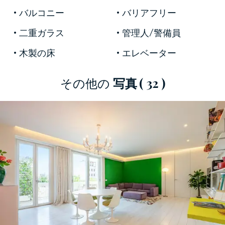
が楽しめます。
バルコニー
バリアフリー
二重ガラス
管理人/警備員
リビングエリアの中心は、広々として
個性的な
明るくバランスの取れたリビングルームで、
キ
木製の床
エレベーター
ッチンと繋がっています。キッチンからは
、約
20平方メートルのプライベートテラスに出るこ
その他の
写真
( 32 )
とができ、
屋外での食事用の丸テーブルを置く
のに十分な広さがあり、美しい景色を楽しむこ
とができます。
寝室エリアは
、専用バスルーム付きの主寝室を
中心に、
その両側に3つの寝室が配置されていま
す。うち1つは書斎に改装することも可能で、バ
スルームは共用です。この間取りはプライバシ
ーと柔軟性を確保しており、リビングスペース
の流れを妨げることなく、独立したスイートや
専用のワークスペースを設けることができま