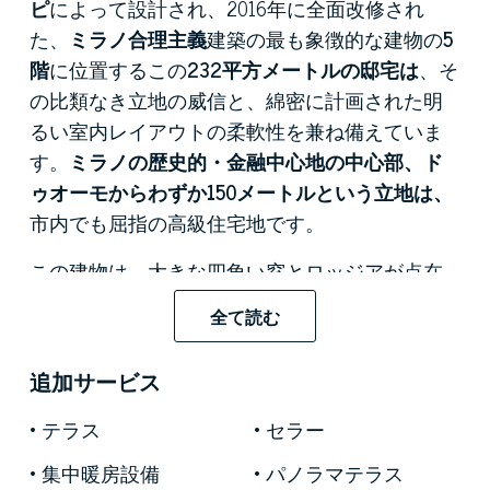
ピ
によって設計され、2016年に全面改修され
た、
ミラノ合理主義
建築の最も象徴的な建物の
5
階
に位置するこの
232平方メートルの邸宅は
、そ
の比類なき立地の威信と、綿密に計画された明
るい室内レイアウトの柔軟性を兼ね備えていま
す。
ミラノの歴史的・金融中心地の中心部、
ド
ゥオーモからわずか150メートルという立地は、
市内でも屈指の高級住宅地です。
この建物は、大きな四角い窓とロッジアが点在
する白い
トラバーチン張りのファサード
が特徴
全て読む
で、ミラノの建築家の様式に繰り返し見られる
特徴的な
緑色のアルプス産大理石が
随所に用い
追加サービス
られています。修復工事では、歴史的な素材の
良さを活かしつつ、建物の設備を現代の基準に
テラス
セラー
引き上げました。このアパートが位置する棟か
集中暖房設備
パノラマテラス
らは
、チンクエ・ヴィエ地区の素晴らしい眺望